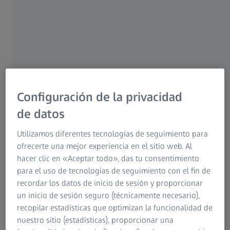
La probabilidad de desarrollar cataratas en algún
momento de la vida es alta: alrededor del 50 % de los
mayores de 70 años tienen visión borrosa. "Sin
embargo, las cataratas pueden tratarse
quirúrgicamente", explica Philipp, que es en parte
responsable de la última generación de la tecnología de
precisión utilizada por los cirujanos para operar
Configuración de la privacidad
cataratas en el futuro.
de datos
Utilizamos diferentes tecnologías de seguimiento para
ofrecerte una mejor experiencia en el sitio web. Al
hacer clic en «Aceptar todo», das tu consentimiento
para el uso de tecnologías de seguimiento con el fin de
recordar los datos de inicio de sesión y proporcionar
un inicio de sesión seguro (técnicamente necesario),
recopilar estadísticas que optimizan la funcionalidad de
nuestro sitio (estadísticas), proporcionar una