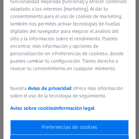
funcionalidad mejorada (funcional) y ofrecer contenido
adaptado a tus intereses (marketing). Al dar tu
consentimiento para el uso de cookies de marketing,
también nos permites activar tecnologías de huellas
digitales del navegador para mejorar el análisis del
sitio y la información sobre el rendimiento. Puedes
Philipp acaba de cumplir 30 años y hace unos meses vio
encontrar más información y opciones de
cómo se utilizaba en un paciente el sistema quirúrgico
personalización en «Preferencias de cookies», donde
que ayudó a desarrollar. "Ese momento dio valor a todo el
puedes cambiar tu configuración. Tienes derecho a
trabajo de los últimos meses y años" explica. Los cirujanos
revocar tu consentimiento en cualquier momento.
y el equipo, dice, siguen estando eufóricos.
Nuestra
Aviso de privacidad
ofrece más información
sobre el uso de la tecnología de seguimiento.
Aviso sobre cookies
Información legal
Preferencias de cookies