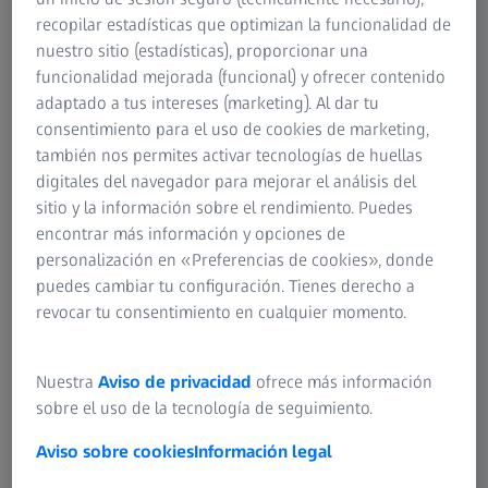
recopilar estadísticas que optimizan la funcionalidad de
nuestro sitio (estadísticas), proporcionar una
funcionalidad mejorada (funcional) y ofrecer contenido
adaptado a tus intereses (marketing). Al dar tu
consentimiento para el uso de cookies de marketing,
también nos permites activar tecnologías de huellas
digitales del navegador para mejorar el análisis del
sitio y la información sobre el rendimiento. Puedes
encontrar más información y opciones de
personalización en «Preferencias de cookies», donde
puedes cambiar tu configuración. Tienes derecho a
revocar tu consentimiento en cualquier momento.
Pero, ¿qué convierte a alguien en un gran investigador?
Nuestra
Aviso de privacidad
ofrece más información
¿Quizá sea su deseo innato de lograr grandes cosas? ¿Su
sobre el uso de la tecnología de seguimiento.
convicción para pensar en el futuro? ¿La libertad de tomar
sus propias decisiones y las de toda una empresa? ¿La
Aviso sobre cookies
Información legal
necesidad constante de superar los límites y, al mismo