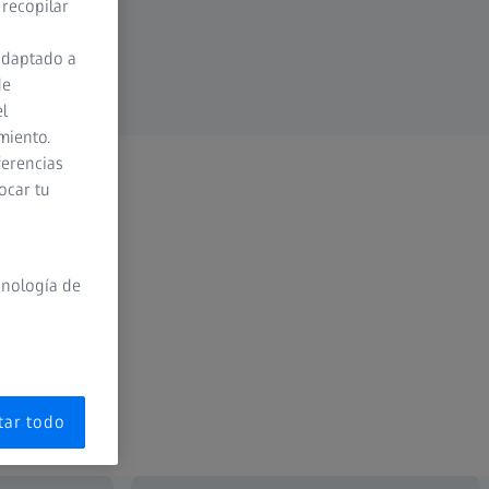
 recopilar
adaptado a
de
el
miento.
ferencias
ocar tu
cnología de
tar todo