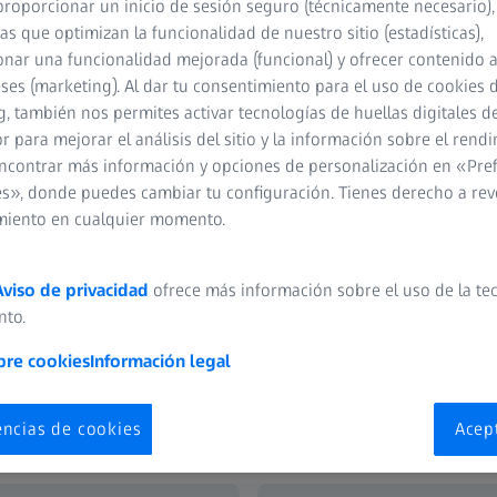
proporcionar un inicio de sesión seguro (técnicamente necesario),
cas que optimizan la funcionalidad de nuestro sitio (estadísticas),
nar una funcionalidad mejorada (funcional) y ofrecer contenido 
eses (marketing). Al dar tu consentimiento para el uso de cookies 
, también nos permites activar tecnologías de huellas digitales d
 para mejorar el análisis del sitio y la información sobre el rendi
ncontrar más información y opciones de personalización en «Pre
s», donde puedes cambiar tu configuración. Tienes derecho a rev
miento en cualquier momento.
e negocio, departamentos y las funciones centrales
pciones profesionales. Ciencia, ingeniería o innovaciones
 saber más sobre posibles trayectorias profesionales?
Aviso de privacidad
ofrece más información sobre el uso de la te
a visión auténtica de su trabajo diario. Además de las
nto.
osiciones vacantes en otras áreasespecializadas. Utiliza la
bre cookies
Información legal
ones.
encias de cookies
Acep