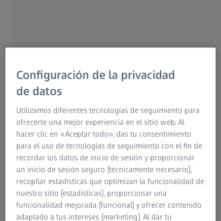
entera, dispuestos en una sala espaciosa y luminosa.
Fue su primer día de trabajo en ZEISS. Tenía 28 años y
acababa de titularse en química. Ver la instalación con
sus cientos de líneas de suministro y docenas de
armarios eléctricos la impresionó y confirmó su
decisión: "Sí, quiero trabajar aquí."
Configuración de la privacidad
de datos
Utilizamos diferentes tecnologías de seguimiento para
ofrecerte una mejor experiencia en el sitio web. Al
hacer clic en «Aceptar todo», das tu consentimiento
para el uso de tecnologías de seguimiento con el fin de
recordar los datos de inicio de sesión y proporcionar
un inicio de sesión seguro (técnicamente necesario),
recopilar estadísticas que optimizan la funcionalidad de
nuestro sitio (estadísticas), proporcionar una
funcionalidad mejorada (funcional) y ofrecer contenido
adaptado a tus intereses (marketing). Al dar tu