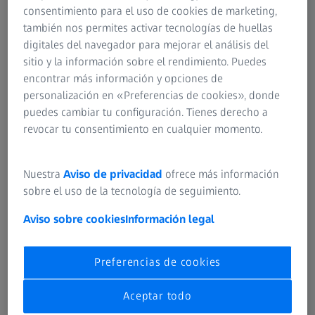
consentimiento para el uso de cookies de marketing,
también nos permites activar tecnologías de huellas
digitales del navegador para mejorar el análisis del
Fue una coincidencia que estuviera en el vestíbulo aquel
sitio y la información sobre el rendimiento. Puedes
día de noviembre. "La mayoría de los químicos buscan
encontrar más información y opciones de
trabajo en la industria química", explica. Ya había
personalización en «Preferencias de cookies», donde
investigado mucho en la universidad y se sintió inspirada
puedes cambiar tu configuración. Tienes derecho a
para crear algo nuevo. "Pero en la universidad, la mayor
revocar tu consentimiento en cualquier momento.
parte de tu investigación se centra en lo básico. Tu
investigación rara vez se convierte en un producto
acabado; muchas cosas buenas acaban en algún cajón."
Nuestra
Aviso de privacidad
ofrece más información
Mientras realizaba su doctorado, se dio cuenta de que
sobre el uso de la tecnología de seguimiento.
quería utilizar sus conocimientos de forma específica y
Aviso sobre cookies
Información legal
ayudar a crear productos. Y la suerte quiso que se
encontrara con un conocido de la universidad que
acababa de empezar a trabajar en ZEISS y que describió el
Preferencias de cookies
trabajo en ZEISS exactamente de la misma manera. "De
repente comprendí que también hay trabajos interesantes
Aceptar todo
para los químicos en las empresas tecnológicas." Encontró