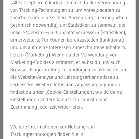
„Alle akzeptieren“ klickst, stimmst du der Verwendung
von Tracking-Technologien zu, um Anmeldedaten zu
speichern und eine sichere Anmeldung zu ermöglichen
(technisch notwendig), um Statistiken zu sammeln, die
unsere Website-Funktionalität verbessern (Statistiken),
um erweiterte Funktionen bereitzustellen (funktional)
und um auf deine Interessen zugeschnittene Inhalte zu
liefern (Marketing). Wenn du der Verwendung von
AUTOR
Marketing-Cookies zustimmst, erlaubst du uns auch,
Dr. Sheetal Brar
Browser-Fingerprinting-Technologien zu aktivieren, um
Leitende Fachärztin, Abteilung für Phakoemulsifikation und
die Website-Analyse und Leistungserkenntnisse zu
refraktive Chirurgie, Nethradhama Eye Hospital, Indien
verbessern. Weitere Infos und Anpassungsoptionen
findest du unter „Cookie-Einstellungen“, wo du deine
Einstellungen ändern kannst. Du kannst deine
Zustimmung jederzeit widerrufen.
ZUSAMMENFASSUNG
Das Management postrefraktiver
Weitere Informationen zur Nutzung von
Patienten: Eine klinische Fallbesprechung
Trackingtechnologien finden Sie in