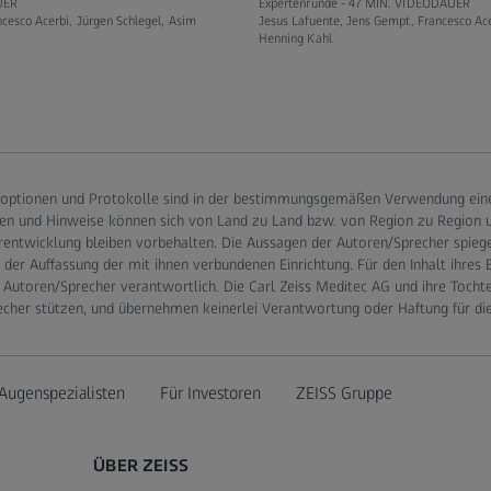
UER
Expertenrunde -
47 MIN. VIDEODAUER
ncesco Acerbi, Jürgen Schlegel, Asim
Jesus Lafuente, Jens Gempt, Francesco Ace
Henning Kahl
optionen und Protokolle sind in der bestimmungsgemäßen Verwendung eines
en und Hinweise können sich von Land zu Land bzw. von Region zu Region un
rentwicklung bleiben vorbehalten. Die Aussagen der Autoren/Sprecher spieg
er Auffassung der mit ihnen verbundenen Einrichtung. Für den Inhalt ihres 
 Autoren/Sprecher verantwortlich. Die Carl Zeiss Meditec AG und ihre Tocht
echer stützen, und übernehmen keinerlei Verantwortung oder Haftung für di
Augenspezialisten
Für Investoren
ZEISS Gruppe
ÜBER ZEISS