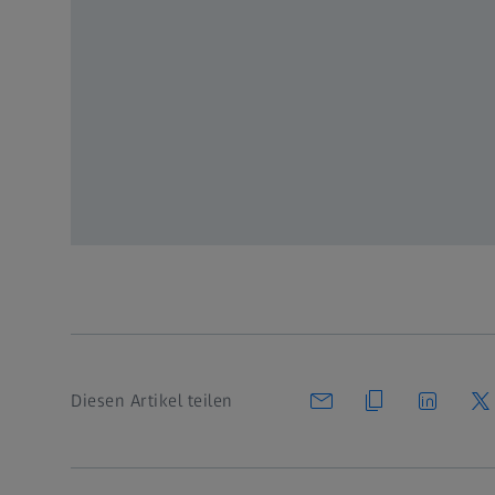
Registrieren Sie sich bei MyZEISS
erhalten Sie vollen Zugriff
Video – Originalsprache: EN | Untertitel: Kei
Registrieren
oder anmelden
Diesen Artikel teilen