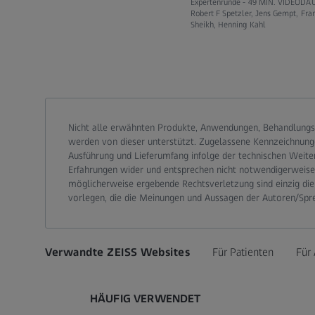
Expertenrunde -
49 MIN. VIDEODA
Robert F Spetzler, Jens Gempt, Fra
Sheikh, Henning Kahl
Call contact at
Call contact on mobile at
Send contact a mail to
Nicht alle erwähnten Produkte, Anwendungen, Behandlungs
werden von dieser unterstützt. Zugelassene Kennzeichnung
Ausführung und Lieferumfang infolge der technischen Weite
Erfahrungen wider und entsprechen nicht notwendigerweise d
möglicherweise ergebende Rechtsverletzung sind einzig die
vorlegen, die die Meinungen und Aussagen der Autoren/Spr
Verwandte ZEISS Websites
Für Patienten
Für 
HÄUFIG VERWENDET