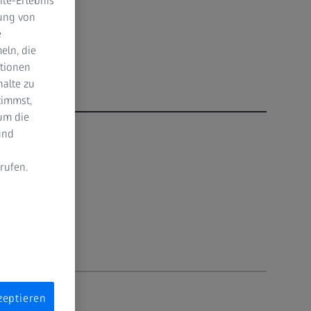
te-Erlebnis
dung von
e
eln, die
ktionen
halte zu
timmst,
um die
und
rufen.
n
zeptieren