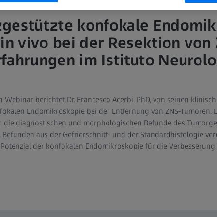
zgestützte konfokale Endomik
 in vivo bei der Resektion von
fahrungen im Istituto Neurolo
 Webinar berichtet Dr. Francesco Acerbi, PhD, von seinen klinisc
fokalen Endomikroskopie bei der Entfernung von ZNS-Tumoren. Er
 der die diagnostischen und morphologischen Befunde des Tumorg
 Befunden aus der Gefrierschnitt- und der Standardhistologie ve
 Potenzial der konfokalen Endomikroskopie für die Verbesserun