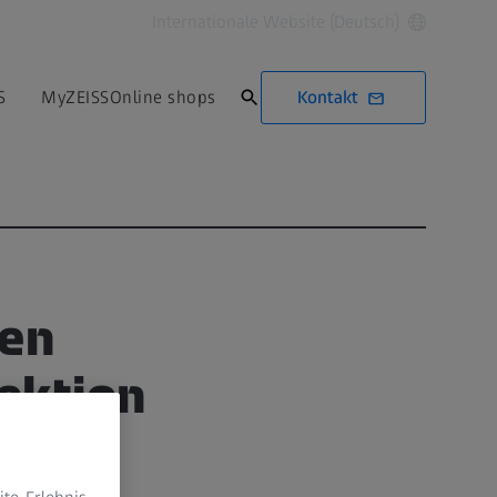
Internationale Website (Deutsch)
Kontakt
S
MyZEISS
Online shops
len
ektion