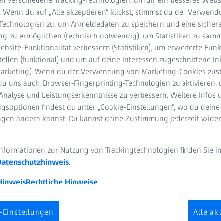
n verschiedene Tracking-Technologien, um dir ein besseres Websi
S Neuro Week 2020 (Aufzeichnung)
. Wenn du auf „Alle akzeptieren“ klickst, stimmst du der Verwen
-Technologien zu, um Anmeldedaten zu speichern und eine sicher
VIDEODAUER
g zu ermöglichen (technisch notwendig), um Statistiken zu samm
bsite-Funktionalität verbessern (Statistiken), um erweiterte Fun
tellen (funktional) und um auf deine Interessen zugeschnittene In
(Marketing). Wenn du der Verwendung von Marketing-Cookies zus
du uns auch, Browser-Fingerprinting-Technologien zu aktivieren, 
Analyse und Leistungserkenntnisse zu verbessern. Weitere Infos 
gsoptionen findest du unter „Cookie-Einstellungen“, wo du deine
hD
ungen ändern kannst. Du kannst deine Zustimmung jederzeit wider
eurologico Carlo Besta, Mailand, Italien
Informationen zur Nutzung von Trackingtechnologien finden Sie i
Datenschutzhinweis
.
Hinweis
Rechtliche Hinweise
-Einstellungen
Alle ak