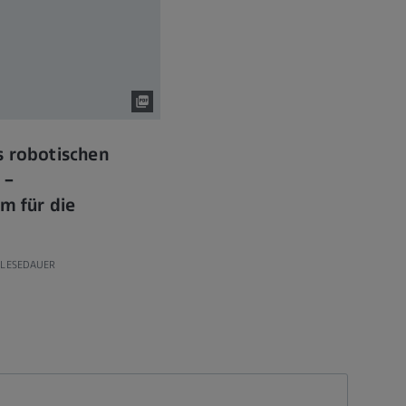
s robotischen
 –
rm für die
 LESEDAUER