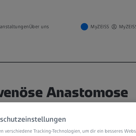
ranstaltungen
Über uns
MyZEISS
MyZEIS
venöse Anastomose
VIDEODAUER
schutzeinstellungen
n verschiedene Tracking-Technologien, um dir ein besseres Websi