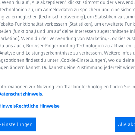
. Wenn du auf „Alle akzeptieren“ klickst, stimmst du der Verwen
-Technologien zu, um Anmeldedaten zu speichern und eine sicher
g zu ermöglichen (technisch notwendig), um Statistiken zu samm
bsite-Funktionalität verbessern (Statistiken), um erweiterte Fun
tellen (funktional) und um auf deine Interessen zugeschnittene In
nd Wiederherstellungschirurgie, AZ Sint-Maarten, Campus Rooienberg
(Marketing). Wenn du der Verwendung von Marketing-Cookies zus
du uns auch, Browser-Fingerprinting-Technologien zu aktivieren, 
Analyse und Leistungserkenntnisse zu verbessern. Weitere Infos 
gsoptionen findest du unter „Cookie-Einstellungen“, wo du deine
ungen ändern kannst. Du kannst deine Zustimmung jederzeit wider
Informationen zur Nutzung von Trackingtechnologien finden Sie i
Datenschutzhinweis
.
se Anastomose mit ZEISS O
Hinweis
Rechtliche Hinweise
00
-Einstellungen
Alle ak
gt Dr. Giacalone eine lymphovenöse Anastomose mithilfe von OPMI