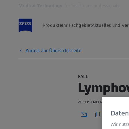
Medical Technology
for healthcare professionals
Öffnet sich in einem neuen Tab
Produkte
Ihr Fachgebiet
Aktuelles und Ve
Zurück zur Übersichtsseite
FALL
Lympho
21. SEPTEMBER 2020 · 4 MIN. 
Daten
Wir nutze