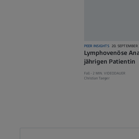
PEER INSIGHTS
20. SEPTEMBER
Lymphovenöse Anas
jährigen Patientin
Fall -
2 MIN. VIDEODAUER
Christian Taeger
Call contact at
Call contact on mobile at
Send contact a mail to