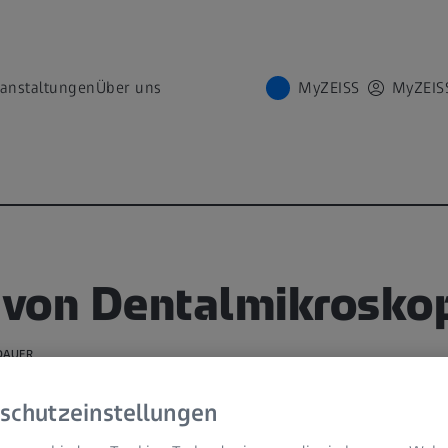
ranstaltungen
Über uns
MyZEISS
MyZEIS
e von Dentalmikrosko
ODAUER
schutzeinstellungen