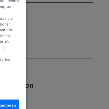
te-Erlebnis
dung von
e
eln, die
ktionen
halte zu
timmst,
um die
und
rufen.
n
utzen von
narzt eine
zeptieren