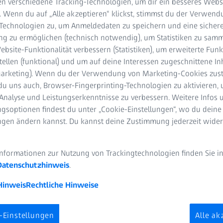
n verschiedene Tracking-Technologien, um dir ein besseres Websi
. Wenn du auf „Alle akzeptieren“ klickst, stimmst du der Verwen
-Technologien zu, um Anmeldedaten zu speichern und eine sicher
g zu ermöglichen (technisch notwendig), um Statistiken zu samm
bsite-Funktionalität verbessern (Statistiken), um erweiterte Fun
tellen (funktional) und um auf deine Interessen zugeschnittene In
(Marketing). Wenn du der Verwendung von Marketing-Cookies zus
du uns auch, Browser-Fingerprinting-Technologien zu aktivieren, 
Analyse und Leistungserkenntnisse zu verbessern. Weitere Infos 
gsoptionen findest du unter „Cookie-Einstellungen“, wo du deine
ungen ändern kannst. Du kannst deine Zustimmung jederzeit wider
Informationen zur Nutzung von Trackingtechnologien finden Sie i
Datenschutzhinweis
.
er-Erfahrungsaustausch zum N
Hinweis
Rechtliche Hinweise
en
ten mit gleichbleibender Qualität und Präzision ist für jeden Zah
-Einstellungen
Alle ak