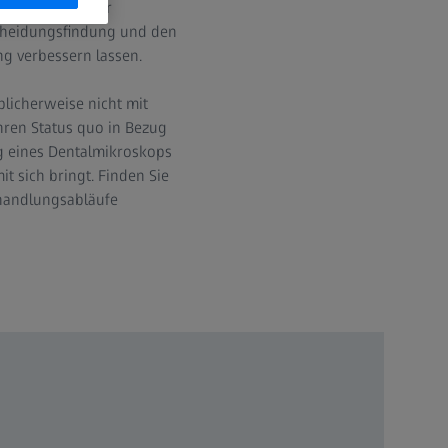
agbarkeit in der
scheidungsfindung und den
ng verbessern lassen.
blicherweise nicht mit
hren Status quo in Bezug
ng eines Dentalmikroskops
t sich bringt. Finden Sie
ehandlungsabläufe