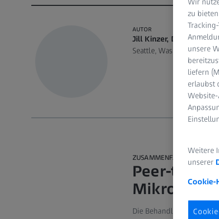
Wir nutze
zu bieten
Tracking
AUTOR
Anmeldun
Jill Kinzer, DDS
unsere We
Seattle, Washington, USA
bereitzus
liefern 
erlaubst 
Website-
Anpassun
Einstell
Weitere 
ZUSAMMENFASSUNG
unserer
Peer-to-Pe
Cookie-
Mikroskop
Die Behandlung von Patien
Cookie