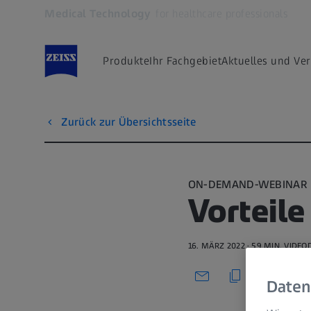
Medical Technology
for healthcare professionals
Öffnet sich in einem neuen Tab
Produkte
Ihr Fachgebiet
Aktuelles und Ve
Zurück zur Übersichtsseite
ON-DEMAND-WEBINAR
Vorteil
16. MÄRZ 2022 · 59 MIN. VIDE
Daten