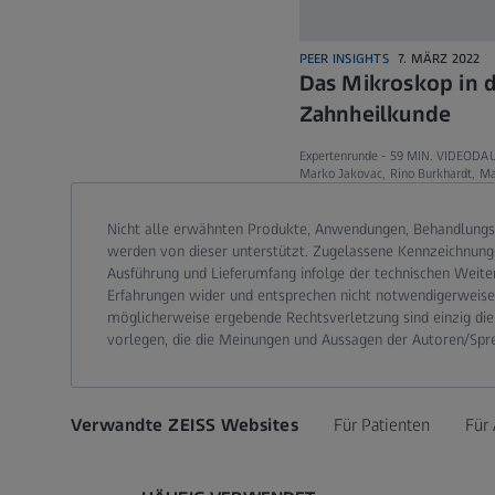
PEER INSIGHTS
7. MÄRZ 2022
Das Mikroskop in d
Zahnheilkunde
Expertenrunde -
59 MIN. VIDEODA
Marko Jakovac, Rino Burkhardt, Ma
Call contact at
Call contact on mobile at
Send contact a mail to
Nicht alle erwähnten Produkte, Anwendungen, Behandlungs
werden von dieser unterstützt. Zugelassene Kennzeichnung
Ausführung und Lieferumfang infolge der technischen Weite
Erfahrungen wider und entsprechen nicht notwendigerweise d
möglicherweise ergebende Rechtsverletzung sind einzig die
vorlegen, die die Meinungen und Aussagen der Autoren/Spr
Verwandte ZEISS Websites
Für Patienten
Für 