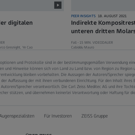
PEER INSIGHTS
18. AUGUST 2021
er digitalen
Indirekte Kompositres
unteren dritten Molar
UER
Fall -
15 MIN. VIDEODAUER
rco Gresnight, Ye Cao
Cabiddu Mauro
optionen und Protokolle sind in der bestimmungsgemäßen Verwendung eines
en und Hinweise können sich von Land zu Land bzw. von Region zu Region un
rentwicklung bleiben vorbehalten. Die Aussagen der Autoren/Sprecher spieg
er Auffassung der mit ihnen verbundenen Einrichtung. Für den Inhalt ihres 
 Autoren/Sprecher verantwortlich. Die Carl Zeiss Meditec AG und ihre Tocht
echer stützen, und übernehmen keinerlei Verantwortung oder Haftung für di
Augenspezialisten
Für Investoren
ZEISS Gruppe