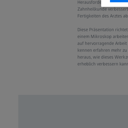
Herausforderung. So sehr 
Zahnheilkunde verbessert
Fertigkeiten des Arztes a
Diese Präsentation richte
einem Mikroskop arbeiten:
auf hervorragende Arbeit 
kennen erfahren mehr zu d
heraus, wie dieses Werkze
erheblich verbessern kann