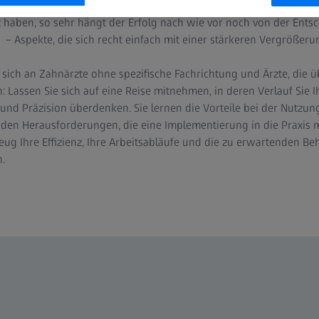
die Materialien und Technologien die Haltbarkeit und die Vorhers
 haben, so sehr hängt der Erfolg nach wie vor noch von der Ent
b – Aspekte, die sich recht einfach mit einer stärkeren Vergrößeru
t sich an Zahnärzte ohne spezifische Fachrichtung und Ärzte, die ü
 Lassen Sie sich auf eine Reise mitnehmen, in deren Verlauf Sie I
und Präzision überdenken. Sie lernen die Vorteile bei der Nutzu
en Herausforderungen, die eine Implementierung in die Praxis mi
ug Ihre Effizienz, Ihre Arbeitsabläufe und die zu erwartenden B
.