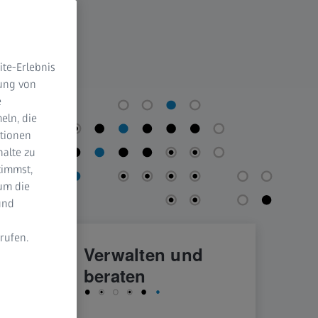
te-Erlebnis
dung von
e
eln, die
ktionen
halte zu
timmst,
um die
und
rufen.
n