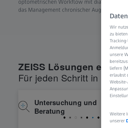
optometrischen Workflow mit diagnostische
das Management chronischer Augenerkrank
Daten
Wir nutze
zu bieten
Tracking
Anmeldun
unsere We
bereitzus
liefern 
erlaubst 
Website-
Anpassun
Einstell
Weitere 
unserer