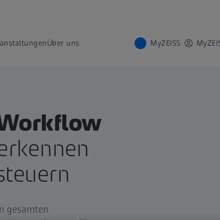
ranstaltungen
Über uns
MyZEISS
MyZEI
 Workflow
 erkennen
steuern
den gesamten