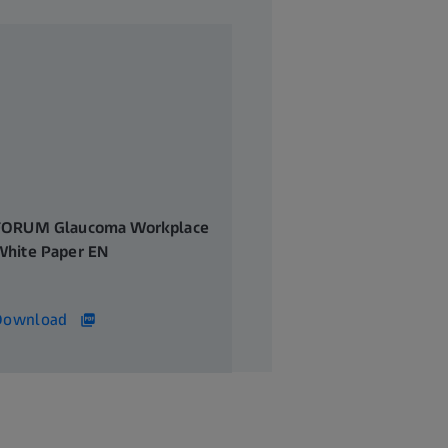
FORUM Glaucoma Workplace
White Paper EN
86 KB
Download