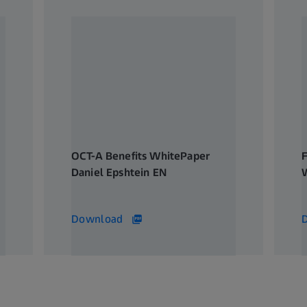
OCT-A Benefits WhitePaper
Daniel Epshtein EN
695 KB
1
Download