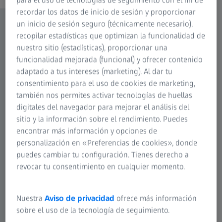
para el uso de tecnologías de seguimiento con el fin de
recordar los datos de inicio de sesión y proporcionar
un inicio de sesión seguro (técnicamente necesario),
recopilar estadísticas que optimizan la funcionalidad de
nuestro sitio (estadísticas), proporcionar una
funcionalidad mejorada (funcional) y ofrecer contenido
adaptado a tus intereses (marketing). Al dar tu
consentimiento para el uso de cookies de marketing,
también nos permites activar tecnologías de huellas
digitales del navegador para mejorar el análisis del
sitio y la información sobre el rendimiento. Puedes
encontrar más información y opciones de
personalización en «Preferencias de cookies», donde
puedes cambiar tu configuración. Tienes derecho a
revocar tu consentimiento en cualquier momento.
Nuestra
Aviso de privacidad
ofrece más información
sobre el uso de la tecnología de seguimiento.