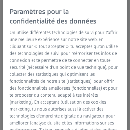
Paramètres pour la
confidentialité des données
On utilise différentes technologies de suivi pour t'offrir
une meilleure expérience sur notre site web. En
cliquant sur « Tout accepter », tu acceptes qu'on utilise
AUTEUR
Dr Jascha Wendelstein
des technologies de suivi pour mémoriser tes infos de
Médecin spécialiste à l'Institut de chirurgie réfractive et
connexion et te permettre de te connecter en toute
ophtalmique (IROC), Zurich, Suisse
sécurité (nécessaire d'un point de vue technique), pour
collecter des statistiques qui optimisent les
fonctionnalités de notre site (statistiques), pour offrir
des fonctionnalités améliorées (fonctionnelles) et pour
te proposer du contenu adapté à tes intérêts
RÉSUMÉ
(marketing). En acceptant l'utilisation des cookies
®
Total Keratometry (TK
) versus
marketing, tu nous autorises aussi à activer des
kératométrie antérieure – Une différence
technologies d'empreinte digitale du navigateur pour
vraiment tangible ?
améliorer l'analyse du site et les informations sur ses
performances. Tu trouveras plus d'infos et des options