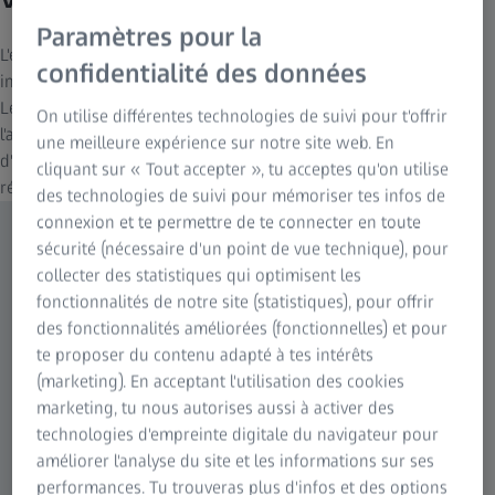
Paramètres pour la
L'éclairage coaxial et stéréoscopique (SCI) de ZEISS OPMI Lumera i
confidentialité des données
intègre une technologie d'éclairage éprouvée du reflet rétinien.
Les contours sont plus nets et vous distinguez des détails de
On utilise différentes technologies de suivi pour t'offrir
l'anatomie oculaire jusqu'alors invisibles. Cette technologie
une meilleure expérience sur notre site web. En
d'éclairage nécessite très peu de lumière pour générer le reflet
cliquant sur « Tout accepter », tu acceptes qu'on utilise
rétinien.
des technologies de suivi pour mémoriser tes infos de
connexion et te permettre de te connecter en toute
sécurité (nécessaire d'un point de vue technique), pour
collecter des statistiques qui optimisent les
fonctionnalités de notre site (statistiques), pour offrir
des fonctionnalités améliorées (fonctionnelles) et pour
te proposer du contenu adapté à tes intérêts
(marketing). En acceptant l'utilisation des cookies
marketing, tu nous autorises aussi à activer des
technologies d'empreinte digitale du navigateur pour
améliorer l'analyse du site et les informations sur ses
performances. Tu trouveras plus d'infos et des options