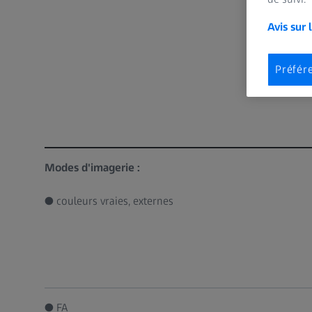
Avis sur 
Préfér
Modes d'imagerie :
● couleurs vraies, externes
● FA