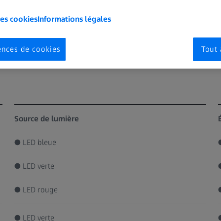
les cookies
Informations légales
Caractéristiques
ences de cookies
Tout 
ZEISS CLARUS 700
Source de lumière
● LED bleue
● LED verte
● LED rouge
● LED verte