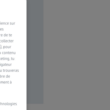
rience sur
des
re de te
collecter
s), pour
du contenu
eting, tu
vigateur
Tu trouveras
ère de
ement à
echnologies