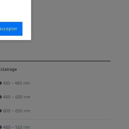
accepter
Éclairage
● 430 – 480 nm
● 480 – 600 nm
● 600 – 650 nm
● 480 – 510 nm