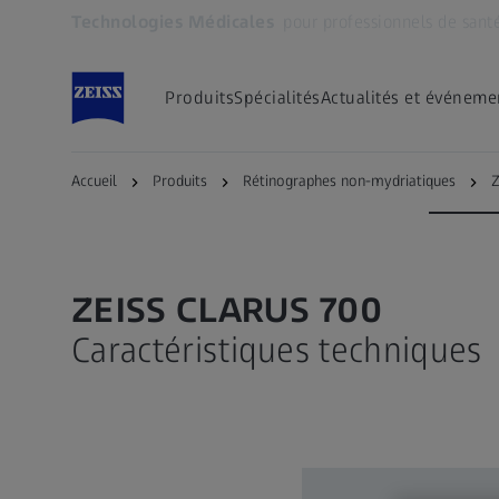
Technologies Médicales
pour professionnels de sant
S’ouvre dans un nouvel onglet
Produits
Spécialités
Actualités et événeme
ZEISS CLARUS 700
Angiographie
Caractér
Accueil
Produits
Rétinographes non-mydriatiques
Z
ZEISS CLARUS 700
Caractéristiques techniques