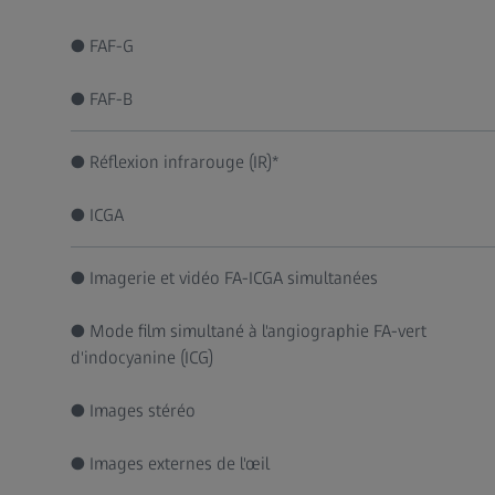
● FAF-G
● FAF-B
● Réflexion infrarouge (IR)*
● ICGA
● Imagerie et vidéo FA-ICGA simultanées
● Mode film simultané à l'angiographie FA-vert
d'indocyanine (ICG)
● Images stéréo
● Images externes de l'œil