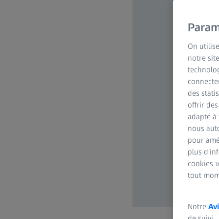
Param
On utilis
notre sit
technolog
connecter
des stati
offrir de
adapté à 
nous auto
pour amél
plus d'in
cookies »
tout mom
Notre
Avi
de suivi.