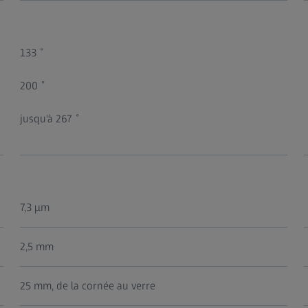
133 ̊
200 ̊
jusqu'à 267 ̊
7,3 µm
2,5 mm
25 mm, de la cornée au verre