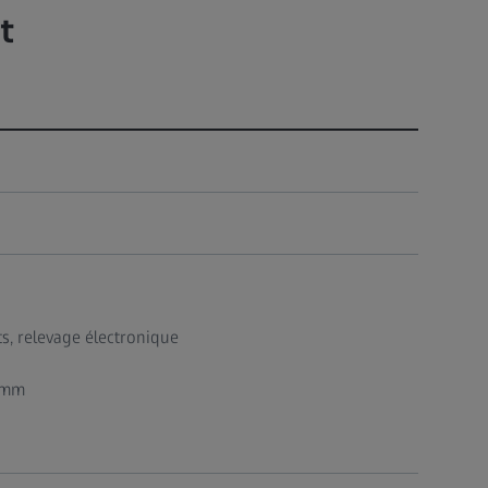
t
ts, relevage électronique
 mm