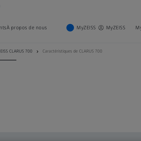
é
nts
À propos de nous
MyZEISS
MyZEISS
M
istiques
Cybersécurité
EISS CLARUS 700
Caractéristiques de CLARUS 700