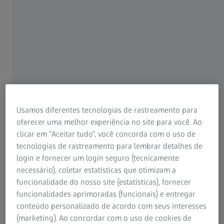
● LED vermelho
● 600–650 nm
● FA
● LED verde
● 480–510 nm
● FAF-G
● LED verde
● 480–570 nm
● FAF-B
● LED azul
● 430–480 nm
Usamos diferentes tecnologias de rastreamento para
oferecer uma melhor experiência no site para você. Ao
● Refletância
● Laser NIR
● 780–800 nm
clicar em “Aceitar tudo”, você concorda com o uso de
infravermelha (IR)*
tecnologias de rastreamento para lembrar detalhes de
● Laser NIR
● 780–800 nm
login e fornecer um login seguro (tecnicamente
● ICGA
necessário), coletar estatísticas que otimizam a
funcionalidade do nosso site (estatísticas), fornecer
● Imagem e vídeo
funcionalidades aprimoradas (funcionais) e entregar
simultâneos FA-ICGA
conteúdo personalizado de acordo com seus interesses
(marketing). Ao concordar com o uso de cookies de
● Modo de filme