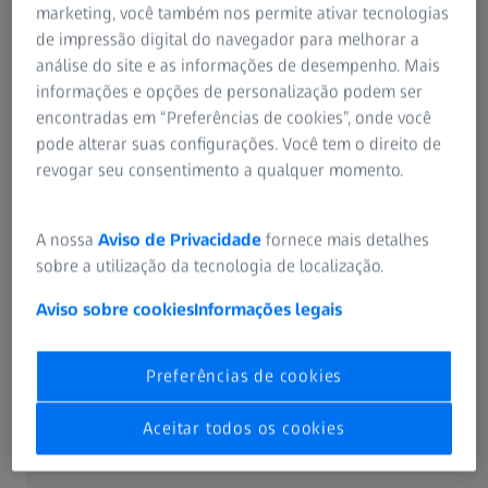
marketing, você também nos permite ativar tecnologias
simultâneo FA-verde de
de impressão digital do navegador para melhorar a
indocianina (ICG)
análise do site e as informações de desempenho. Mais
informações e opções de personalização podem ser
● Imagens estéreo
encontradas em “Preferências de cookies”, onde você
pode alterar suas configurações. Você tem o direito de
● Imagens externas do
revogar seu consentimento a qualquer momento.
olho
A nossa
Aviso de Privacidade
fornece mais detalhes
Campo de visão
sobre a utilização da tecnologia de localização.
(medido a partir do
centro do olho):
133 ̊
Aviso sobre cookies
Informações legais
● Widefield (uma
200 ̊
imagem)
Preferências de cookies
até 267 ̊
● Ultra-widefield (duas
Aceitar todos os cookies
imagens)