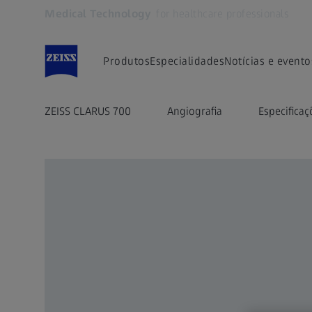
Medical Technology
for healthcare professionals
Abre em outra guia
Produtos
Especialidades
Notícias e evento
ZEISS CLARUS 700
Angiografia
Especificaç