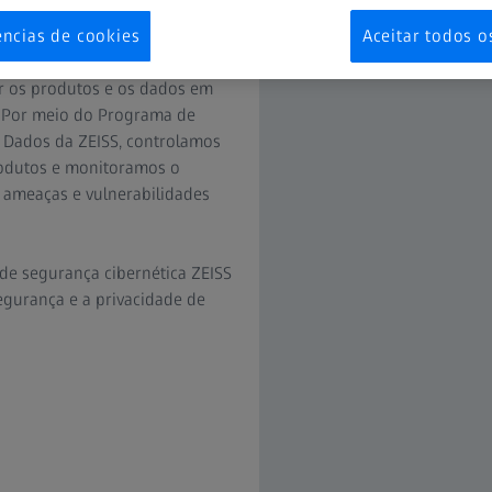
ências de cookies
Aceitar todos o
aúde, o panorama de ameaças à
er os produtos e os dados em
. Por meio do Programa de
 Dados da ZEISS, controlamos
produtos e monitoramos o
 ameaças e vulnerabilidades
de segurança cibernética ZEISS
gurança e a privacidade de