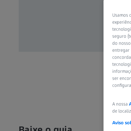
Usamos d
experiênc
tecnologi
seguro (t
do nosso 
entregar
concorda
tecnologi
informaç
ser encon
configur
A nossa
de locali
Aviso so
Baixe o guia