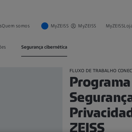
s
Quem somos
MyZEISS
MyZEISS
MyZEISS
Loj
ões
Segurança cibernética
FLUXO DE TRABALHO CONEC
Programa
Segurança
Privacida
ZEISS