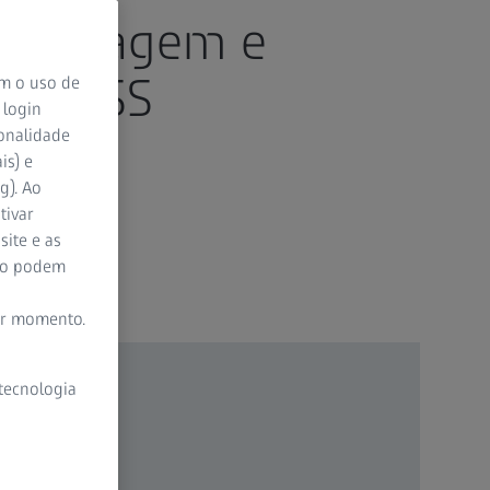
de imagem e
o ZEISS
om o uso de
 login
ionalidade
is) e
g). Ao
tivar
site e as
ão podem
er momento.
 tecnologia