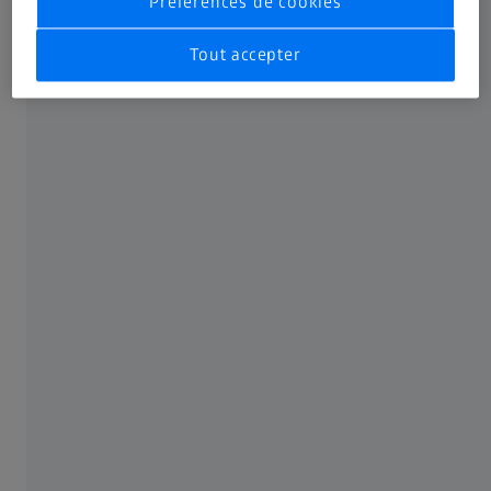
Préférences de cookies
Tout accepter
Le microscope ZEISS a changé du
tout au tout mon quotidien de
parodontiste. Sa visualisation et sa
précision accrues ont
considérablement amélioré mes
résultats chirurgicaux, en
particulier lors d'interventions
complexes sur les muqueuses et
les gencives. Il change la donne et
contribue à mieux soigner les
patients et à obtenir des résultats
esthétiques plus prévisibles. Je ne
pourrais plus m'en passer pour les