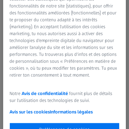
réussite risque d'en être affecté. Il arrive également que les
fonctionnalités de notre site (statistiques), pour offrir
inexactitudes et les imprécisions entravent le processus de
des fonctionnalités améliorées (fonctionnelles) et pour
cicatrisation biologique : la cicatrisation sera alors plus
te proposer du contenu adapté à tes intérêts
lente et les risques d'infection ou d'échec de la greffe
(marketing). En acceptant l'utilisation des cookies
augmenteront. Les outils de grossissement aident à
marketing, tu nous autorises aussi à activer des
4
surmonter ces difficultés et à obtenir de bons résultats
.
technologies d'empreinte digitale du navigateur pour
améliorer l'analyse du site et les informations sur ses
performances. Tu trouveras plus d'infos et des options
de personnalisation sous « Préférences en matière de
cookies », où tu peux modifier tes paramètres. Tu peux
retirer ton consentement à tout moment.
Notre
Avis de confidentialité
fournit plus de détails
sur l'utilisation des technologies de suivi.
Avis sur les cookies
Informations légales