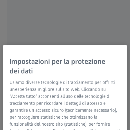
Un’altra problematica è il controllo dell’emostasi: una
visualizzazione inadeguata potrebbe causare
un’emorragia postoperatoria o compromettere l’apporto di
sangue all’innesto. I risultati estetici richiedono una
conoscenza approfondita dell’architettura gengivale,
incisioni precise e una manipolazione delicata dei tessuti.
L’occhio nudo potrebbe trascurare queste sottigliezze,
Impostazioni per la protezione
dando luogo a difetti estetici come la mancata
corrispondenza dei colori, le cicatrici o i margini gengivali
dei dati
3
irregolari
.
Usiamo diverse tecnologie di tracciamento per offrirti
un'esperienza migliore sul sito web. Cliccando su
Inoltre, una visualizzazione non adeguata potrebbe
“Accetta tutto” acconsenti all'uso delle tecnologie di
allungare le procedure chirurgiche a causa del tempo
tracciamento per ricordare i dettagli di accesso e
impiegato per le regolazioni e le correzioni, aumentando il
garantire un accesso sicuro (tecnicamente necessario),
disagio del paziente e compromettendo il tasso di
per raccogliere statistiche che ottimizzano la
successo. Le imprecisioni e le inesattezze potrebbero
funzionalità del nostro sito (statistiche), per fornire
anche ostacolare il processo di guarigione biologica, con