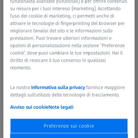
funzionalità avanzate (funzionali) e per offrire contenuti
conseguente rallentamento della guarigione, rischi di
su misura per i tuoi interessi (marketing). Accettando
infezione o non riuscita dell’innesto. Pertanto,
l'uso dei cookie di marketing, ci permetti anche di
l’integrazione di strumenti di ingrandimento appropriati
attivare le tecnologie di fingerprinting del browser per
può aiutare a superare queste sfide, portando a risultati di
4
migliorare l'analisi del sito e le informazioni sulle
successo
.
prestazioni. Puoi trovare ulteriori informazioni e
opzioni di personalizzazione nella sezione “Preferenze
cookie”, dove puoi cambiare le tue impostazioni. Hai il
diritto di revocare il tuo consenso in qualsiasi
momento.
La nostra
Informativa sulla privacy
fornisce maggiore
dettagli sull'utilizzo delle tecnologie di tracciamento.
Avviso sui cookie
Note legali
Preferenze sui cookie