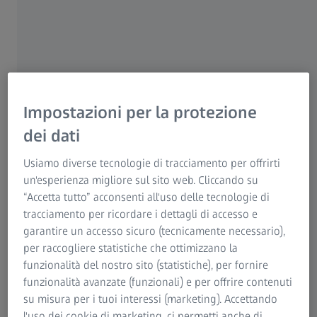
Per i pazienti
Per i professionisti sanitari
Per gli investitori
ZEISS Group
Impostazioni per la protezione
dei dati
Usiamo diverse tecnologie di tracciamento per offrirti
un'esperienza migliore sul sito web. Cliccando su
AUTORE
“Accetta tutto” acconsenti all'uso delle tecnologie di
Assoc. Prof. Marko Jakovac DMD, MSC, PhD
tracciamento per ricordare i dettagli di accesso e
Zagabria, Croazia
garantire un accesso sicuro (tecnicamente necessario),
per raccogliere statistiche che ottimizzano la
funzionalità del nostro sito (statistiche), per fornire
funzionalità avanzate (funzionali) e per offrire contenuti
su misura per i tuoi interessi (marketing). Accettando
RIEPILOGO
l'uso dei cookie di marketing, ci permetti anche di