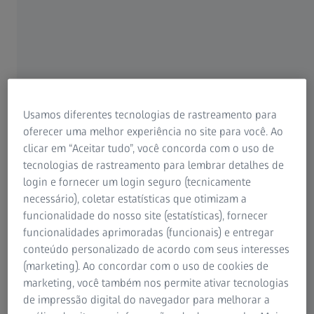
Para pacientes
Para profissionais de visão
Para investidores
ZEISS Group
Usamos diferentes tecnologias de rastreamento para
oferecer uma melhor experiência no site para você. Ao
clicar em “Aceitar tudo”, você concorda com o uso de
tecnologias de rastreamento para lembrar detalhes de
login e fornecer um login seguro (tecnicamente
AUTOR
Prof. Assoc. Marko Jakovac DMD, MSC, PhD
necessário), coletar estatísticas que otimizam a
Zagreb, Croácia
funcionalidade do nosso site (estatísticas), fornecer
funcionalidades aprimoradas (funcionais) e entregar
conteúdo personalizado de acordo com seus interesses
(marketing). Ao concordar com o uso de cookies de
marketing, você também nos permite ativar tecnologias
de impressão digital do navegador para melhorar a
RESUMO