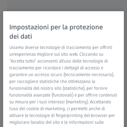
Pacchetti
Standard
Comodità
P&R
nella
Comfort
Impostazioni per la protezione
chirurgia
dei dati
della
colonna
Usiamo diverse tecnologie di tracciamento per offrirti
vertebrale
un'esperienza migliore sul sito web. Cliccando su
“Accetta tutto” acconsenti all'uso delle tecnologie di
Sistema base
●
●
●
tracciamento per ricordare i dettagli di accesso e
Sistema
PENTERO
garantire un accesso sicuro (tecnicamente necessario),
800 S
per raccogliere statistiche che ottimizzano la
funzionalità del nostro sito (statistiche), per fornire
funzionalità avanzate (funzionali) e per offrire contenuti
Tubi
Tubo
o
□
□
su misura per i tuoi interessi (marketing). Accettando
principali
binoculare
l'uso dei cookie di marketing, ci permetti anche di
diritto
attivare le tecnologie di fingerprinting del browser per
migliorare l'analisi del sito e le informazioni sulle
Tubo
o
o
–