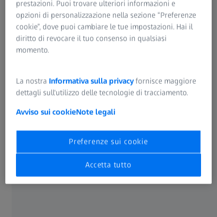
prestazioni. Puoi trovare ulteriori informazioni e
inclinabile a
opzioni di personalizzazione nella sezione “Preferenze
180°
cookie”, dove puoi cambiare le tue impostazioni. Hai il
diritto di revocare il tuo consenso in qualsiasi
Tubo
o
o
●
momento.
pieghevole
f170/f260
La nostra
Informativa sulla privacy
fornisce maggiore
dettagli sull'utilizzo delle tecnologie di tracciamento.
Oculari ad
o
o
–
ampio campo
Avviso sui cookie
Note legali
10×
Oculari
Preferenze sui cookie
Oculari ad
o
o
o
ampio campo
Accetta tutto
12,5×
Messa a
Autofocus
□
●
●
fuoco
laser