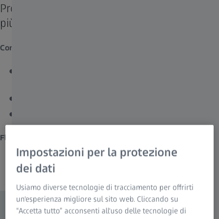
Processi condivisi per una comunicazione
più efficace.
Condivisione e comunicazione
Osservazione in condivisione con i corsisti, in tempo reale
e in alta definizione dallo schermo di un iPad
Interazione e discussione con la classe
Maggiore coinvolgimento
Flusso di lavoro per l’archiviazione digitale dei dati
Impostazioni per la protezione
Archiviazione di immagini e video del corso in una rete
dei dati
esistente tramite ZEISS Connect
Usiamo diverse tecnologie di tracciamento per offrirti
un'esperienza migliore sul sito web. Cliccando su
“Accetta tutto” acconsenti all'uso delle tecnologie di