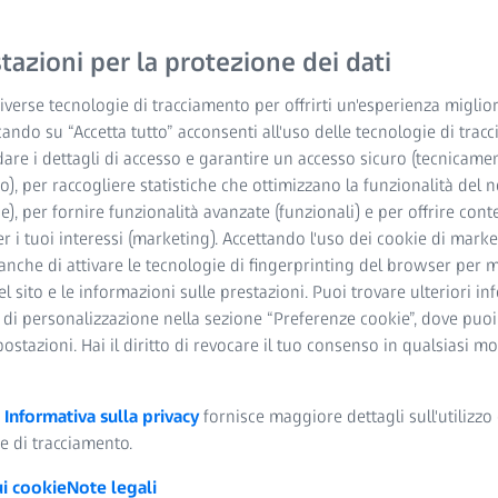
o per il calcolo del
azioni per la protezione dei dati
intelligenza artificiale
rnire calcoli eccellenti
verse tecnologie di tracciamento per offrirti un'esperienza miglior
cando su “Accetta tutto” acconsenti all'uso delle tecnologie di trac
 opportunità per i
dare i dettagli di accesso e garantire un accesso sicuro (tecnicame
’IA nel campo della
o), per raccogliere statistiche che ottimizzano la funzionalità del n
he), per fornire funzionalità avanzate (funzionali) e per offrire cont
r i tuoi interessi (marketing). Accettando l'uso dei cookie di market
anche di attivare le tecnologie di fingerprinting del browser per m
del sito e le informazioni sulle prestazioni. Puoi trovare ulteriori i
 di personalizzazione nella sezione “Preferenze cookie”, dove puo
Un nuovo approc
postazioni. Hai il diritto di revocare il tuo consenso in qualsiasi 
Una raccolta di dati unica 
a
Informativa sulla privacy
fornisce maggiore dettagli sull'utilizzo 
dell’interazione tra l’occ
e di tracciamento.
Le costanti A diventano obs
ui cookie
Note legali
parametri per perfezionare