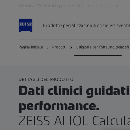
Medical Technology
for healthcare professionals
Si apre in un'altra scheda
Prodotti
Specializzazioni
Notizie ed eventi
ZEISS EQ Workplace
ZEISS AI IOL Calculator
Pagina iniziale
Prodotti
Il digitale per l’oftalmologia: sfr
DETTAGLI DEL PRODOTTO
Dati clinici guidat
performance.
ZEISS AI IOL Calcul