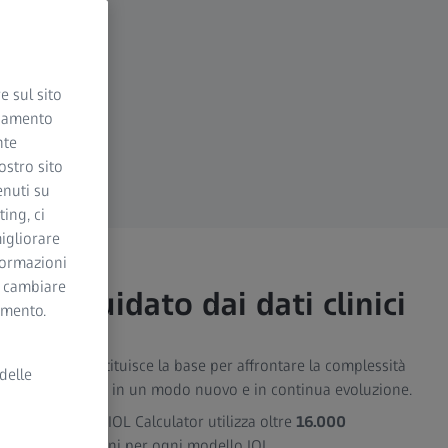
e sul sito
ciamento
nte
ostro sito
enuti su
ing, ci
igliorare
nformazioni
i cambiare
cio guidato dai dati clinici
momento.
e in crescita costituisce la base per affrontare la complessità
delle
hio umano e la IOL in un modo nuovo e in continua evoluzione.
olete: ZEISS AI IOL Calculator utilizza oltre
16.000
 le sue previsioni per ogni modello IOL.