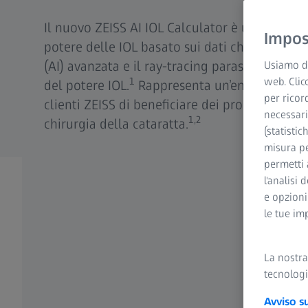
Il nuovo ZEISS AI IOL Calculator è un algoritm
Impost
potere delle IOL basato sui dati che utilizza l’
(AI) avanzata e il ray-tracing parassiale per fo
Usiamo di
web. Clic
1
del potere IOL.
Rappresenta un’entusiasmante
per ricor
clienti ZEISS di beneficiare dei progressi dell
necessari
1,2
chirurgia della cataratta.
(statistic
misura pe
permetti 
l'analisi 
e opzioni
le tue im
La nostr
tecnologi
Avviso s