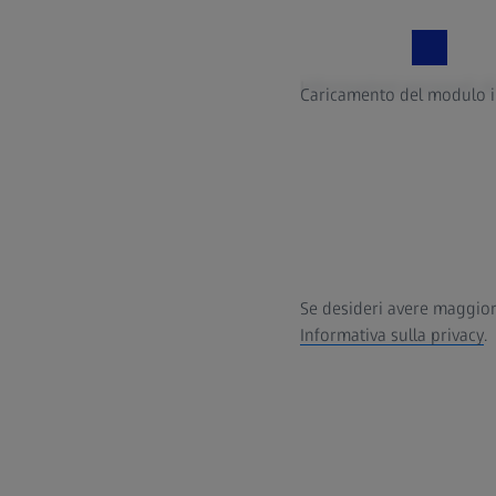
Informazioni personali di
Caricamento del modulo in
Se desideri avere maggiori
Informativa sulla privacy
.