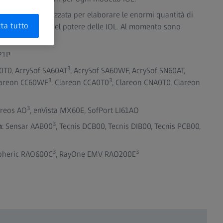
avanzata viene utilizzata per elaborare le enormi quantità di
ta tutto
le per il calcolo del potere delle IOL. Al momento sono
:
21P
3
0T0, AcrySof SA60AT
, AcrySof SA60WF, AcrySof SN60AT,
3
3
lareon CC60WF
, Clareon CCA0T0
, Clareon CNA0T0, Clareon
3
kreos AO
, enVista MX60E, SofPort LI61AO
3
n
: Sensar AAB00
, Tecnis DCB00, Tecnis DIB00, Tecnis PCB00,
3
3
pheric RAO600C
, RayOne EMV RAO200E