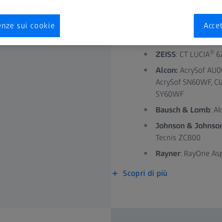
L’intelligenza artificiale 
enze sui cookie
Accet
dati clinici del mondo rea
supportate le seguenti IOL
®
ZEISS
: CT LUCIA
6
Alcon:
AcrySof AU0
AcrySof SN60WF, C
SY60WF
Bausch & Lomb
: A
Johnson & Johnso
Tecnis ZCB00
Rayner
: RayOne As
Scopri di più