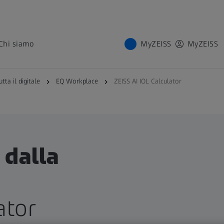
Chi siamo
MyZEISS
MyZEISS
utta il digitale
EQ Workplace
ZEISS AI IOL Calculator
i dalla
ator