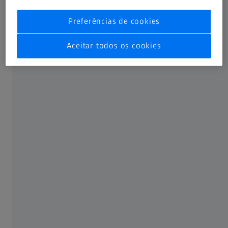
são mais suscetíveis a sensibilidade e exigem mais
cuidados para terem bons resultados na cirurgia de
Preferências de cookies
catarata. Nesses pacientes, a biometria desempenha um
papel muito importante na obtenção da refração
Aceitar todos os cookies
desejada. Junte-se a nós neste webinar para saber em
detalhes como vencer os obstáculos e calcular a LIO
adequada em pacientes que já passaram pela cirurgia
refrativa da córnea. Saiba mais novidades sobre as
fórmulas de cálculo da força refrativa da LIO, incluindo a
nova fórmula Barrett True K TK com o ZEISS IOLMaster
700.
Som original: EN | Legendas: Nenhuma