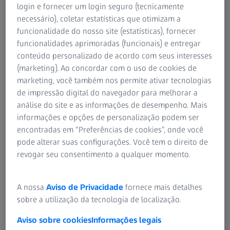
login e fornecer um login seguro (tecnicamente
necessário), coletar estatísticas que otimizam a
funcionalidade do nosso site (estatísticas), fornecer
funcionalidades aprimoradas (funcionais) e entregar
conteúdo personalizado de acordo com seus interesses
(marketing). Ao concordar com o uso de cookies de
AUTOR
Dr. Yeo Tun Kuan
marketing, você também nos permite ativar tecnologias
Tan Tock Seng Hospital, Singapura
de impressão digital do navegador para melhorar a
análise do site e as informações de desempenho. Mais
informações e opções de personalização podem ser
encontradas em “Preferências de cookies”, onde você
pode alterar suas configurações. Você tem o direito de
RESUMO
revogar seu consentimento a qualquer momento.
Como efetuar um cálculo preciso da força
refrativa da LIO para os seus pacientes de
A nossa
Aviso de Privacidade
fornece mais detalhes
refração exigentes
sobre a utilização da tecnologia de localização.
Os pacientes com problemas de refração, que foram
Aviso sobre cookies
Informações legais
submetidos a cirurgia refrativa da córnea há vários anos,