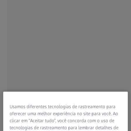
Para pacientes
Para profissionais de visão
Para investidores
ZEISS Group
AUTOR
Dr. Ahmed Assaf
Ain Shams University, Cairo, Egito
Usamos diferentes tecnologias de rastreamento para
oferecer uma melhor experiência no site para você. Ao
clicar em “Aceitar tudo”, você concorda com o uso de
tecnologias de rastreamento para lembrar detalhes de