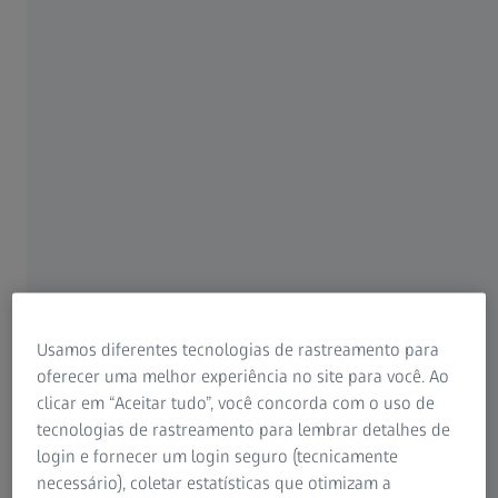
AUTOR
Joaquín Fernández, MD
Qvisión, Almeria, Espanha
Usamos diferentes tecnologias de rastreamento para
oferecer uma melhor experiência no site para você. Ao
clicar em “Aceitar tudo”, você concorda com o uso de
tecnologias de rastreamento para lembrar detalhes de
login e fornecer um login seguro (tecnicamente
AUTOR
necessário), coletar estatísticas que otimizam a
Haike Guo, MD