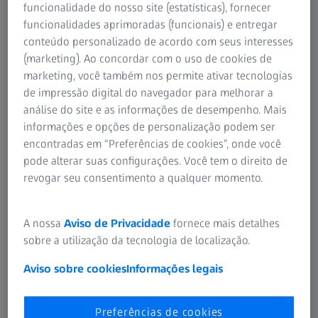
funcionalidade do nosso site (estatísticas), fornecer
Shanghai Heping Eye Hospital, China
funcionalidades aprimoradas (funcionais) e entregar
conteúdo personalizado de acordo com seus interesses
(marketing). Ao concordar com o uso de cookies de
ver mais perfis
marketing, você também nos permite ativar tecnologias
de impressão digital do navegador para melhorar a
análise do site e as informações de desempenho. Mais
informações e opções de personalização podem ser
encontradas em “Preferências de cookies”, onde você
RESUMO
LIO de visão estendida e visão total:
pode alterar suas configurações. Você tem o direito de
revogar seu consentimento a qualquer momento.
opções individualizadas para todos os seus
AUTOR
Johnny Moore, MD
pacientes
Cathedral Eye Clinic, Belfast, Irlanda do Norte
A nossa
Aviso de Privacidade
fornece mais detalhes
No outono de 2021, foi publicado um artigo revisto por
sobre a utilização da tecnologia de localização.
pares com o período de acompanhamento mais longo até
então para uma LIO trifocal difrativa. Você sabe qual é o
Aviso sobre cookies
Informações legais
desempenho dessas lentes ao longo dos anos?
Junto com seus colegas, o Dr. Ben LaHood vai analisar e
Preferências de cookies
discutir experiências clínicas a longo prazo e resultados