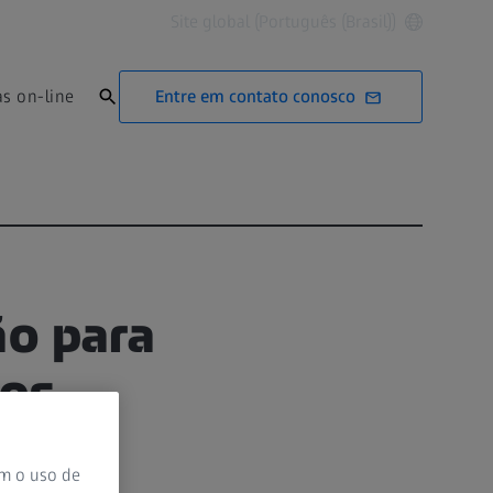
Site global (Português (Brasil))
Entre em contato conosco
as on-line
ão para
dos
om o uso de