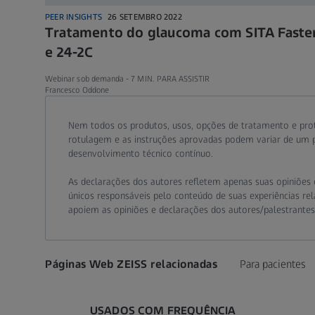
PEER INSIGHTS
26 SETEMBRO 2022
Tratamento do glaucoma com SITA Faste
e 24-2C
Webinar sob demanda -
7 MIN. PARA ASSISTIR
Francesco Oddone
Call contact at
Call contact on mobile at
Send contact a mail to
Nem todos os produtos, usos, opções de tratamento e pro
rotulagem e as instruções aprovadas podem variar de um pa
desenvolvimento técnico contínuo.
As declarações dos autores refletem apenas suas opiniões e
únicos responsáveis pelo conteúdo de suas experiências rela
apoiem as opiniões e declarações dos autores/palestrante
Páginas Web ZEISS relacionadas
Para pacientes
USADOS COM FREQUÊNCIA