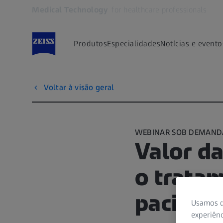
Medical Technology
for healthcare professionals
Abre em outra guia
Produtos
Especialidades
Notícias e evento
Voltar à visão geral
WEBINAR SOB DEMAND
Valor da
o trata
pacient
Usamos d
experiênc