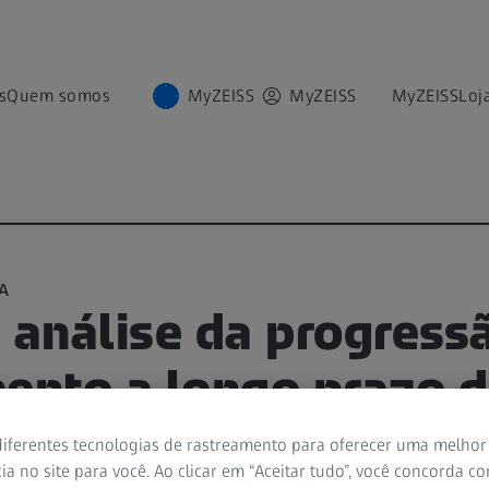
s
Quem somos
MyZEISS
MyZEISS
MyZEISS
Loj
A
 análise da progress
mento a longo prazo 
es
iferentes tecnologias de rastreamento para oferecer uma melhor
ia no site para você. Ao clicar em “Aceitar tudo”, você concorda c