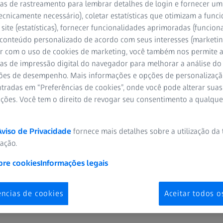
as de rastreamento para lembrar detalhes de login e fornecer um
de tratamento do glaucoma de acordo com a 
ecnicamente necessário), coletar estatísticas que otimizam a func
inada pela análise integrada de estrutura-f
site (estatísticas), fornecer funcionalidades aprimoradas (funciona
 conteúdo personalizado de acordo com seus interesses (marketin
RA ASSISTIR
r com o uso de cookies de marketing, você também nos permite a
as de impressão digital do navegador para melhorar a análise do 
ões de desempenho. Mais informações e opções de personalizaç
tradas em “Preferências de cookies”, onde você pode alterar suas
ações. Você tem o direito de revogar seu consentimento a qualqu
a, MD, PhD
Aviso de Privacidade
fornece mais detalhes sobre a utilização da
nsultora especialista em glaucoma, Fernández Casas Oftalmólogos Tor
zação.
bre cookies
Informações legais
ências de cookies
Aceitar todos o