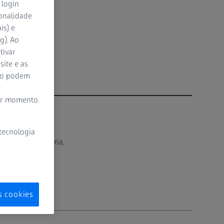
 login
taxa de
ionalidade
unção.
is) e
g). Ao
tivar
site e as
ão podem
er momento.
 tecnologia
relavega, Cantábria,
s cookies