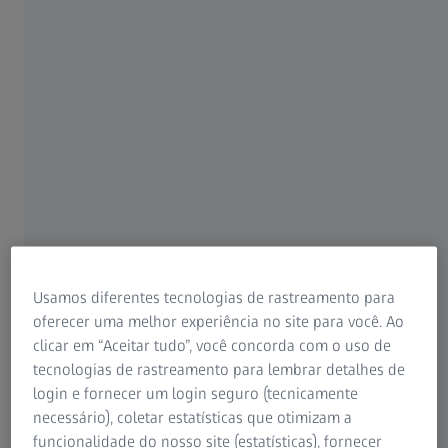
19 NOVEMBRO 2025 · 1 MIN. LEITURA
Para pacientes
Para profissionais de visão
Para investidores
ZEISS Group
Usamos diferentes tecnologias de rastreamento para
oferecer uma melhor experiência no site para você. Ao
clicar em “Aceitar tudo”, você concorda com o uso de
tecnologias de rastreamento para lembrar detalhes de
AUTOR
Behnam Shakibaie, DMD, MSc
login e fornecer um login seguro (tecnicamente
Especialista em cirurgia oral, periodontologia, implantologia
necessário), coletar estatísticas que otimizam a
e odontologia microscópica, clínica especializada em
funcionalidade do nosso site (estatísticas), fornecer