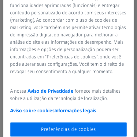
odontologia microscópica e digital
funcionalidades aprimoradas (funcionais) e entregar
conteúdo personalizado de acordo com seus interesses
mostrar detalhes
(marketing). Ao concordar com o uso de cookies de
marketing, você também nos permite ativar tecnologias
de impressão digital do navegador para melhorar a
análise do site e as informações de desempenho. Mais
Resumo
informações e opções de personalização podem ser
encontradas em “Preferências de cookies”, onde você
O Dr. Shakibaie apresenta uma abordagem moderna em
pode alterar suas configurações. Você tem o direito de
odontologia adesiva que combina a precisão da
revogar seu consentimento a qualquer momento.
microscopia com a aplicação do lençol de borracha. O
protocolo de isolamento absoluto guiado por microscópio
(MGRI) usa a alta magnificação e a iluminação direcionada
A nossa
Aviso de Privacidade
fornece mais detalhes
de um microscópio odontológico cirúrgico para abordar
sobre a utilização da tecnologia de localização.
desafios de forma isolada, ao mesmo tempo que aumenta
Aviso sobre cookies
Informações legais
a precisão, a eficiência e a segurança do paciente. O
protocolo fornece um guia passo a passo para a seleção e
colocação de grampos, cobertura de tecidos moles,
Preferências de cookies
inversão marginal e remoção do lençol de borracha,