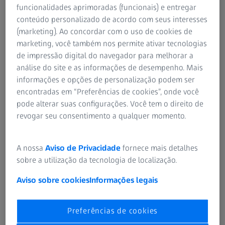
funcionalidades aprimoradas (funcionais) e entregar
Ekkehard Hewer, MD
conteúdo personalizado de acordo com seus interesses
Professor associado de Anatomia Patológica no CHUV, Centre
(marketing). Ao concordar com o uso de cookies de
hospitalier universitaire vaudois Lausanne, Suíça
marketing, você também nos permite ativar tecnologias
de impressão digital do navegador para melhorar a
análise do site e as informações de desempenho. Mais
informações e opções de personalização podem ser
encontradas em “Preferências de cookies”, onde você
RESUMO
Médicos compartilham suas experiências
pode alterar suas configurações. Você tem o direito de
sobre a consulta digital de patologia in
revogar seu consentimento a qualquer momento.
vivo à distância: perspectiva dos
neuropatologistas
A nossa
Aviso de Privacidade
fornece mais detalhes
sobre a utilização da tecnologia de localização.
O Dr. Ekkehard Hewer faz uma introdução sobre a forma
como a patologia in vivo une vários aspectos da patologia
Aviso sobre cookies
Informações legais
digital, telepatologia e consulta intraoperatória. Além
disso, compartilha seus insights em primeira mão sobre
Preferências de cookies
como essa tecnologia pode melhorar o papel da