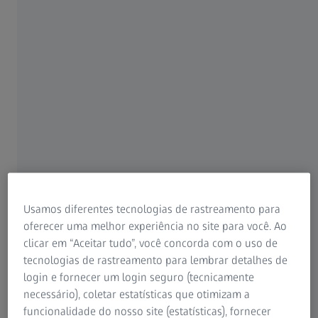
Lausanne, Suíça
Para pacientes
Para profissionais de visão
Gravado no 2º ZEISS CONVIVO Clinical
Para investidores
Symposium
ZEISS Group
23 JUNHO 2021 · 21 MIN. PARA ASSISTIR
Usamos diferentes tecnologias de rastreamento para
oferecer uma melhor experiência no site para você. Ao
clicar em “Aceitar tudo”, você concorda com o uso de
tecnologias de rastreamento para lembrar detalhes de
login e fornecer um login seguro (tecnicamente
necessário), coletar estatísticas que otimizam a
funcionalidade do nosso site (estatísticas), fornecer
AUTOR