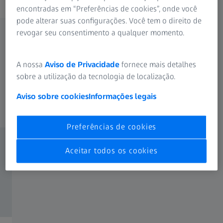
encontradas em “Preferências de cookies”, onde você
pode alterar suas configurações. Você tem o direito de
De que forma a visão é afetada por
revogar seu consentimento a qualquer momento.
doenças oftalmológicas comuns? Como ela
pode ser corrigida com eficácia?
A nossa
Aviso de Privacidade
fornece mais detalhes
Demonstre para seu paciente como a catarata, a presbiopia e
sobre a utilização da tecnologia de localização.
os erros refrativos prejudicam a qualidade da visão e como
ela pode ficar melhor com as soluções avançadas de LIO e
Aviso sobre cookies
Informações legais
PRESBYOND da ZEISS.
Preferências de cookies
Aceitar todos os cookies