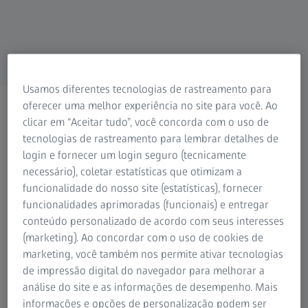
Para pacientes
Para profissionais de visão
Para investidores
ZEISS Group
Usamos diferentes tecnologias de rastreamento para
DE MÉDICOS PARA PACIENTES
oferecer uma melhor experiência no site para você. Ao
Ferramentas para simulação
clicar em “Aceitar tudo”, você concorda com o uso de
tecnologias de rastreamento para lembrar detalhes de
da visão
login e fornecer um login seguro (tecnicamente
para profissionais de
necessário), coletar estatísticas que otimizam a
funcionalidade do nosso site (estatísticas), fornecer
oftalmologia
funcionalidades aprimoradas (funcionais) e entregar
conteúdo personalizado de acordo com seus interesses
Para ajudar seus pacientes a compreender
(marketing). Ao concordar com o uso de cookies de
marketing, você também nos permite ativar tecnologias
melhor os problemas de visão e as opções
de impressão digital do navegador para melhorar a
modernas de tratamento.
Exclusivo para
análise do site e as informações de desempenho. Mais
clientes de oftalmologia ZEISS
.
informações e opções de personalização podem ser