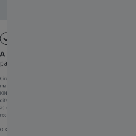
A melhor visualização digital
para trabalho exoscópico e ensino
Cirurgias complexas no cérebro e na coluna vertebral exigem os
mais altos padrões de visualização digital e óptica. O novo ZEISS
KINEVO 900 S exibe pequenos marcadores anatômicos ou
diferenças na cor dos tecidos com ainda mais confiança, graças
às capacidades aprimoradas de visualização digital e à mais
recente tecnologia de câmera 4K 3D.
O KINEVO 900 S oferece um novo nível de visualização que