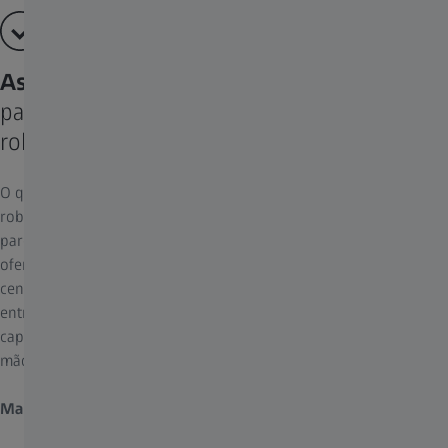
Assistente cobótico
para um desempenho melhor com a
robótica
O que é um assistente cobótico e como ele pode ajudar você? A
robótica colaborativa, conhecida como cobótica, promove uma
parceria de trabalho entre você e o ZEISS KINEVO 900 S. Ela
oferece um fluxo de trabalho cirúrgico ininterrupto,
centralizando automaticamente a área de focagem, alternando
entre os modos de fluorescência quando solicitado ou
capturando imagens e vídeos, assim você pode manter as suas
mãos no campo cirúrgico.
Mantenha o seu foco
– ZEISS KINEVO 900 S