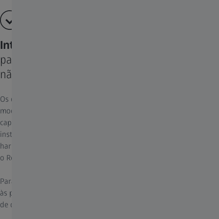
Inteligência conectada
para apoio proativo em tarefas cirúrgicas e
não cirúrgicas
Os dados desempenham um papel essencial na cirurgia
moderna, incluindo no ensino e na gestão dos pacientes. A
capacidade de transferir e usar facilmente os dados de forma
instantânea em todos os sistemas é essencial para processos
harmoniosos e eficientes, especialmente na sua rotina diária com
o Robotic Visualization System.
Para atender a essa necessidade, o ZEISS KINEVO 900 S dá acesso
às principais soluções digitais da ZEISS para simplificar a gestão
de dados e facilitar a colaboração entre colegas e a educação.