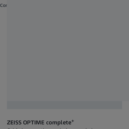
Conecte-se
– ZEISS KINEVO 900 S
+
ZEISS OPTIME complete