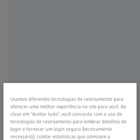
cuidados rápidos e de confiança.
O novo sistema tem todos os benefícios do excelente
ZEISS KINEVO 900 e ainda conta com a
melhor
visualização digital
, um
assistente cobótico
e
inteligência conectada
, tudo num único dispositivo.
Usamos diferentes tecnologias de rastreamento para
oferecer uma melhor experiência no site para você. Ao
clicar em “Aceitar tudo”, você concorda com o uso de
tecnologias de rastreamento para lembrar detalhes de
login e fornecer um login seguro (tecnicamente
necessário), coletar estatísticas que otimizam a