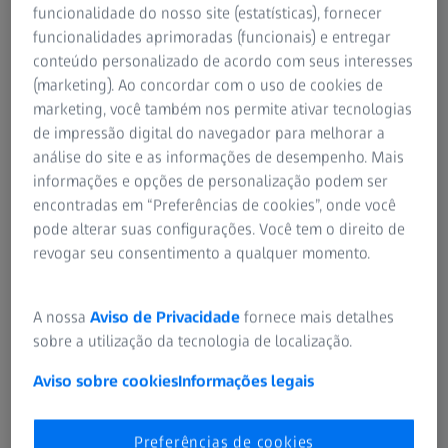
funcionalidade do nosso site (estatísticas), fornecer
funcionalidades aprimoradas (funcionais) e entregar
conteúdo personalizado de acordo com seus interesses
(marketing). Ao concordar com o uso de cookies de
marketing, você também nos permite ativar tecnologias
Com o KINEVO 900 S, a ZEISS
de impressão digital do navegador para melhorar a
análise do site e as informações de desempenho. Mais
elevou o padrão dos microscópios
informações e opções de personalização podem ser
cirúrgicos de última geração para
encontradas em “Preferências de cookies”, onde você
neurocirurgia. Ele excedeu as
pode alterar suas configurações. Você tem o direito de
minhas expectativas.
revogar seu consentimento a qualquer momento.
Descubra o que outros médicos dizem sobre o
A nossa
Aviso de Privacidade
fornece mais detalhes
novo ZEISS KINEVO 900 S
sobre a utilização da tecnologia de localização.
Julius Höhne, M.D.
Aviso sobre cookies
Informações legais
Neurocirurgião, Klinikum Nürnberg, Alemanha
Preferências de cookies