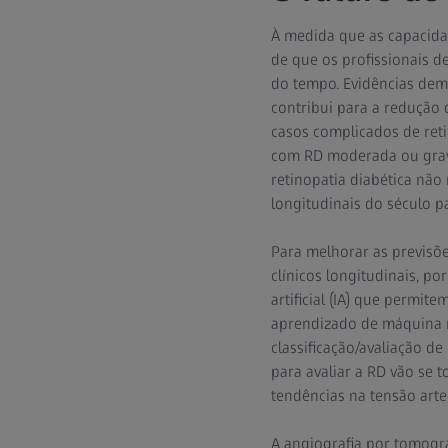
À medida que as capacida
de que os profissionais d
do tempo. Evidências dem
contribui para a redução 
casos complicados de reti
com RD moderada ou grave
retinopatia diabética não
longitudinais do século 
Para melhorar as previsõe
clínicos longitudinais, p
artificial (IA) que permi
aprendizado de máquina n
classificação/avaliação d
para avaliar a RD vão se t
tendências na tensão arter
A angiografia por tomogra