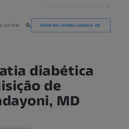
Site global (Português (Brasil))
Entre em contato conosco
as on-line
atia diabética
uisição de
adayoni, MD