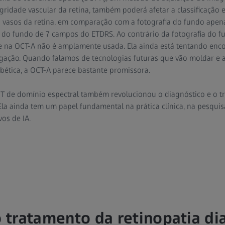
egridade vascular da retina, também poderá afetar a classificação 
s vasos da retina, em comparação com a fotografia do fundo ape
 do fundo de 7 campos do ETDRS. Ao contrário da fotografia do fun
 na OCT-A não é amplamente usada. Ela ainda está tentando enco
stigação. Quando falamos de tecnologias futuras que vão moldar e
abética, a OCT-A parece bastante promissora.
CT de domínio espectral também revolucionou o diagnóstico e o 
Ela ainda tem um papel fundamental na prática clínica, na pesqui
os de IA.
o tratamento da retinopatia di