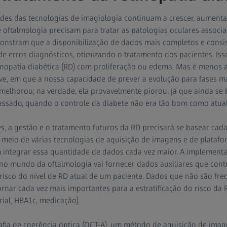
des das tecnologias de imagiologia continuam a crescer, aument
e oftalmologia precisam para tratar as patologias oculares associ
onstram que a disponibilização de dados mais completos e consi
de erros diagnósticos, otimizando o tratamento dos pacientes. I
nopatia diabética (RD) com proliferação ou edema. Mas é menos a
, em que a nossa capacidade de prever a evolução para fases m
 melhorou; na verdade, ela provavelmente piorou, já que ainda se
passado, quando o controle da diabete não era tão bom como atua
s, a gestão e o tratamento futuros da RD precisará se basear ca
or meio de várias tecnologias de aquisição de imagens e de platafo
tem integrar essa quantidade de dados cada vez maior. A implement
o mundo da oftalmologia vai fornecer dados auxiliares que contr
e risco do nível de RD atual de um paciente. Dados que não são fr
ornar cada vez mais importantes para a estratificação do risco da
ial, HBA1c, medicação).
fia de coerência óptica (OCT-A), um método de aquisição de imag