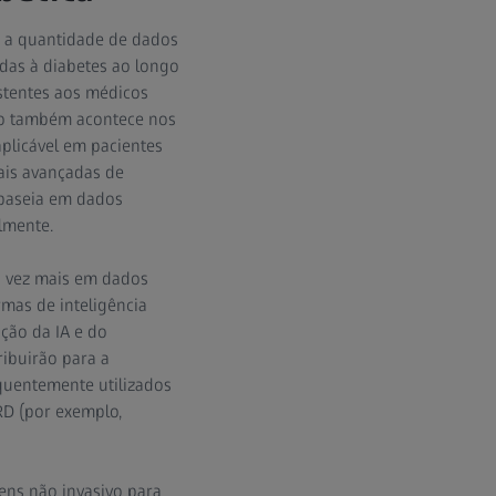
a a quantidade de dados
adas à diabetes ao longo
stentes aos médicos
sso também acontece nos
plicável em pacientes
ais avançadas de
 baseia em dados
lmente.
da vez mais em dados
rmas de inteligência
ação da IA e do
ibuirão para a
equentemente utilizados
 RD (por exemplo,
ens não invasivo para