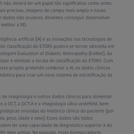
S não deverá ter um papel tão significativo como antes.
ais precisas, imagens de campo mais amplo e novas
de dados não oculares, devemos conseguir desenvolver
 melhor a RD.
gência artificial (IA) e as inovações nas tecnologias de
a de classificação do ETDRS poderá se tornar obsoleta em
telligent Evaluation of Diabetic Retinopathy (EviRed), da
lizar e otimizar a escala de classificação do ETDRS. Com
esse projeto pretende combinar a IA, os dados clínicos
tálmica para criar um novo sistema de estratificação da
s de imagiologia e outros dados clínicos para alimentar
ão a OCT, a OCT-A e a imagiologia ultra-widefield, bem
iológicas oriundas do histórico clínico do paciente (por
mia, peso, idade e sexo). Esses dados são todos
odem ter uma capacidade de diagnóstico superior à do
DRS mais antigo. No passado, esses biomarcadores