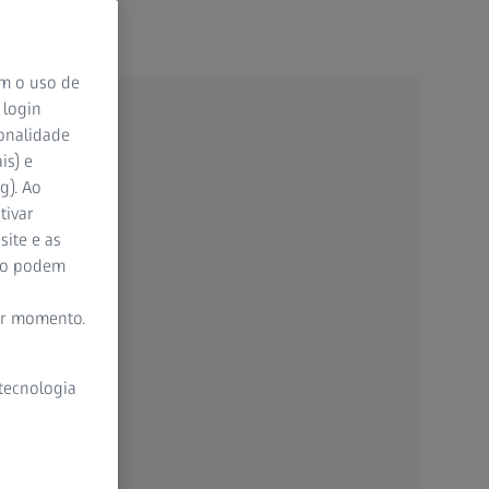
om o uso de
 login
ionalidade
is) e
g). Ao
tivar
site e as
ão podem
er momento.
 tecnologia