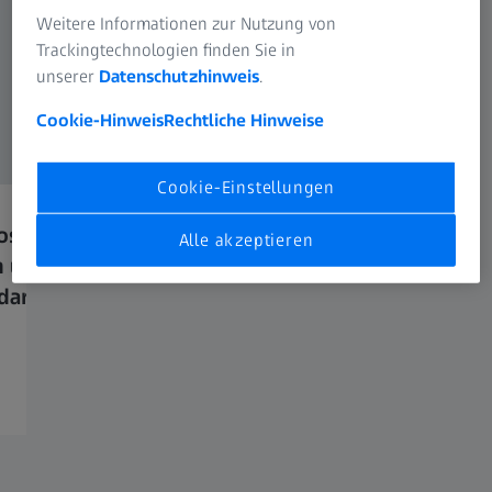
Weitere Informationen zur Nutzung von
Trackingtechnologien finden Sie in
unserer
Datenschutzhinweis
.
Cookie-Hinweis
Rechtliche Hinweise
Cookie-Einstellungen
skope für Carl-Zeiss-
ZEISS unterstützt Wal
Alle akzeptieren
 und Spende für
Jenaer Forst
darbeit
16. SEPTEMBER 2024
Schwerpunktthema Deutscher
Zukunftspreis 2022