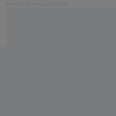
Research Microscopy Solutions
Öffnet sich in einem neuen Tab
Anwendungen
Wir über uns
Produkte
Service und Support
Wir über uns
Kontakt
Online Shop
Verwandte ZEISS Websites
Medizintechnik
Industrielle Messtechnik
ZEISS Gruppe