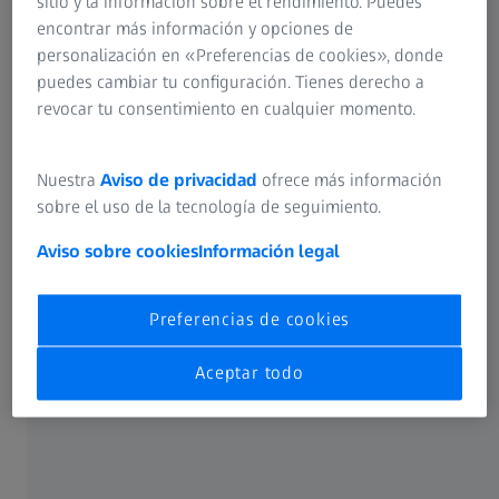
archivos o buckets Amazon S3 y el análisis
sitio y la información sobre el rendimiento. Puedes
automático, y ofrecen así una experiencia
encontrar más información y opciones de
verdaderamente agilizada.
personalización en «Preferencias de cookies», donde
puedes cambiar tu configuración. Tienes derecho a
Una vez haya configurado el protocolo de análisis,
revocar tu consentimiento en cualquier momento.
solo debe capturar imágenes y nuestra solución se
encargará del resto. Además, admite los tipos de
archivo HCS habituales.
Nuestra
Aviso de privacidad
ofrece más información
Elimine la intervención manual y minimice el riesgo
sobre el uso de la tecnología de seguimiento.
de errores con nuestras funciones de
Aviso sobre cookies
Información legal
automatización con IA.
Preferencias de cookies
Aceptar todo