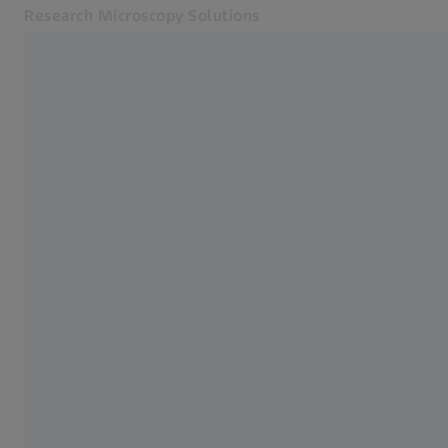
Research Microscopy Solutions
Se abrirá en otra pestaña
Aplicaciones
Aplicaciones
Productos
Servicio y asistencia
Acerca de nosotros
Contacto
Online Shop
Páginas web ZEISS relacionadas
Tecnología Médica
Metrología Industrial
Grupo ZEISS