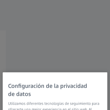
Paquetes preconfigurados
de microscopio widefield
Hechos a la medida de sus
aplicaciones. Ampliables de
manera flexible según sus
necesidades.
Configuración de la privacidad
de datos
Utilizamos diferentes tecnologías de seguimiento para
ofrecerte una mejor experiencia en el sitio web. Al