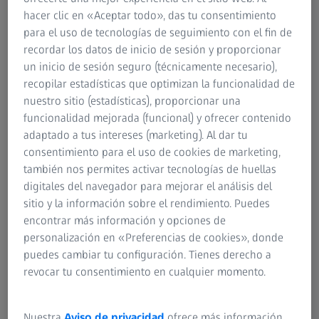
hacer clic en «Aceptar todo», das tu consentimiento
Los microscopios widefield para investigación
para el uso de tecnologías de seguimiento con el fin de
proporcionan el máximo rendimiento de captura de
recordar los datos de inicio de sesión y proporcionar
imágenes para una amplia gama de aplicaciones. Sin
un inicio de sesión seguro (técnicamente necesario),
embargo, con las abundantes opciones surge la necesidad
recopilar estadísticas que optimizan la funcionalidad de
de configurar minuciosamente estos sistemas para que
nuestro sitio (estadísticas), proporcionar una
puedan dar el mejor soporte a sus experimentos
funcionalidad mejorada (funcional) y ofrecer contenido
específicos.
adaptado a tus intereses (marketing). Al dar tu
consentimiento para el uso de cookies de marketing,
Por este motivo, hemos desarrollado tres configuraciones
también nos permites activar tecnologías de huellas
atractivas diseñadas específicamente para aplicaciones
digitales del navegador para mejorar el análisis del
que resultan relevantes en muchos ámbitos de
sitio y la información sobre el rendimiento. Puedes
investigación. Cada paquete incluye una selección perfecta
encontrar más información y opciones de
de hardware y software que garantiza un flujo de trabajo
personalización en «Preferencias de cookies», donde
eficiente desde la adquisición de imágenes hasta la
puedes cambiar tu configuración. Tienes derecho a
evaluación de los datos. Si necesita personalizar aún más
revocar tu consentimiento en cualquier momento.
los paquetes, estos se pueden ampliar y mejorar con
módulos de software y accesorios.
Nuestra
Aviso de privacidad
ofrece más información