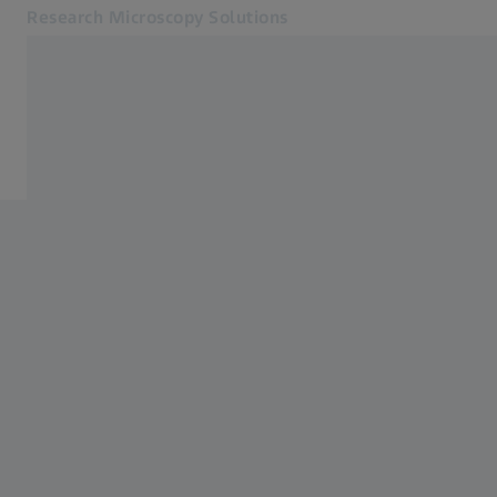
Research Microscopy Solutions
Se abrirá en otra pestaña
Aplicaciones
Microscopios widefield
Productos
Servicio y asistencia
Acerca de nosotros
Contacto
Online Shop
Páginas web ZEISS relacionadas
Tecnología Médica
Metrología Industrial
Grupo ZEISS