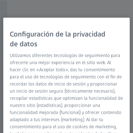
Configuración de la privacidad
de datos
Utilizamos diferentes tecnologías de seguimiento para
ofrecerte una mejor experiencia en el sitio web. Al
hacer clic en «Aceptar todo», das tu consentimiento
para el uso de tecnologías de seguimiento con el fin de
recordar los datos de inicio de sesión y proporcionar
un inicio de sesión seguro (técnicamente necesario),
recopilar estadísticas que optimizan la funcionalidad de
nuestro sitio (estadísticas), proporcionar una
funcionalidad mejorada (funcional) y ofrecer contenido
adaptado a tus intereses (marketing). Al dar tu
consentimiento para el uso de cookies de marketing,