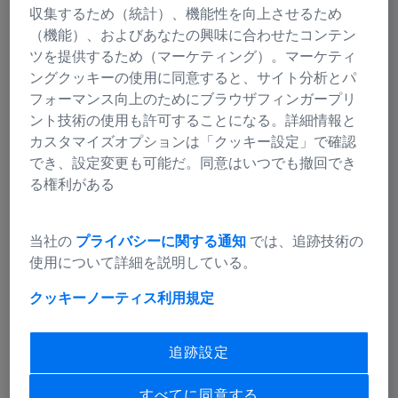
収集するため（統計）、機能性を向上させるため
（機能）、およびあなたの興味に合わせたコンテン
ツを提供するため（マーケティング）。マーケティ
ングクッキーの使用に同意すると、サイト分析とパ
フォーマンス向上のためにブラウザフィンガープリ
ント技術の使用も許可することになる。詳細情報と
カスタマイズオプションは「クッキー設定」で確認
でき、設定変更も可能だ。同意はいつでも撤回でき
る権利がある
当社の
プライバシーに関する通知
では、追跡技術の
実体顕微鏡とズーム顕微鏡
使用について詳細を説明している。
3次元で側面も詳細な画像を作成
クッキーノーティス
利用規定
追跡設定
すべてに同意する