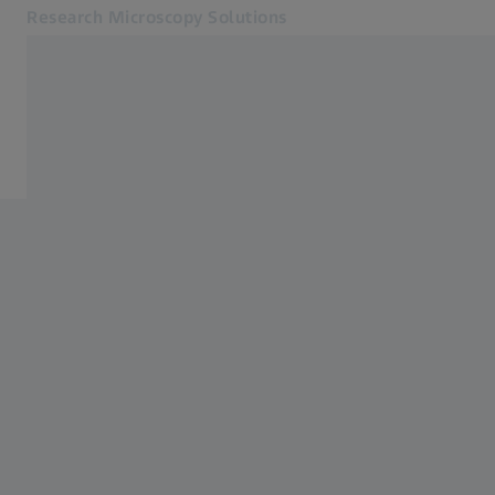
Research Microscopy Solutions
別のタブで開く
アプリケーション
製品
製品
サービス・サポート
会社概要
お問合せ
関連するZEISSウェブサイト
医療技術
工業用測定
ZEISSグループ