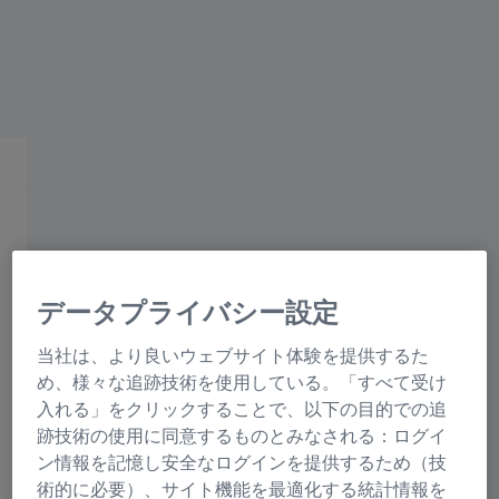
光学顕微鏡
科学研究とルーチン向け
データプライバシー設定
当社は、より良いウェブサイト体験を提供するた
ワイドフィールド顕微鏡
試料全体を露光
め、様々な追跡技術を使用している。「すべて受け
入れる」をクリックすることで、以下の目的での追
跡技術の使用に同意するものとみなされる：ログイ
ン情報を記憶し安全なログインを提供するため（技
術的に必要）、サイト機能を最適化する統計情報を