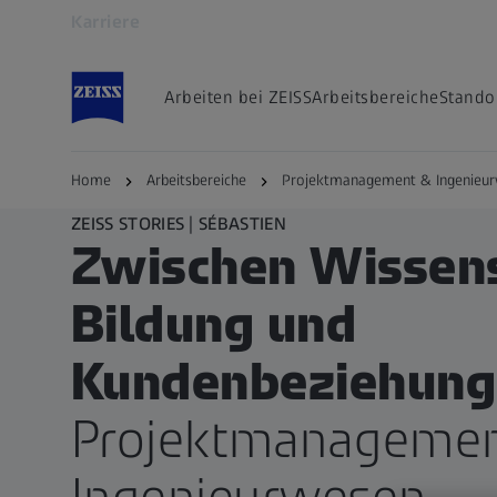
Karriere
Öffnet sich in einem neuen Tab
Arbeiten bei ZEISS
Arbeitsbereiche
Stando
Home
Arbeitsbereiche
Projektmanagement & Ingenieur
ZEISS STORIES | SÉBASTIEN
Zwischen Wissens
Bildung und
Kundenbeziehung
Projektmanagemen
Ingenieurwesen