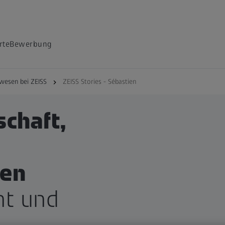
rte
Bewerbung
wesen bei ZEISS
ZEISS Stories - Sébastien
chaft,
en
t und