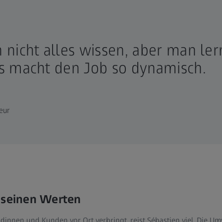
nicht alles wissen, aber man le
s macht den Job so dynamisch.
eur
 seinen Werten
ndinnen und Kunden vor Ort verbringt, reist Sébastien viel. Die Um