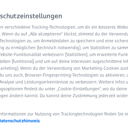
schutzeinstellungen
n verschiedene Tracking-Technologien, um dir ein besseres Websi
. Wenn du auf „Alle akzeptieren“ klickst, stimmst du der Verwen
-Technologien zu, um Anmeldedaten zu speichern und eine sicher
g zu ermöglichen (technisch notwendig), um Statistiken zu samm
bsite-Funktionalität verbessern (Statistiken), um erweiterte Fun
rin, die Verbindung zwischen modernster Technologie und denje
tellen (funktional) und um auf deine Interessen zugeschnittene In
enschaft voranzubringen.“ Sébastien ist Anwendungsingenieur 
(Marketing). Wenn du der Verwendung von Marketing-Cookies zus
terstützt Sébastien Forschende, Ingenieurteams und technische
du uns auch, Browser-Fingerprinting-Technologien zu aktivieren, 
kopie-Lösungen zu entwickeln. In enger Zusammenarbeit mit de
Analyse und Leistungserkenntnisse zu verbessern. Weitere Infos 
aft durch die technische Demonstrationsphase und sorgt für ei
gsoptionen findest du unter „Cookie-Einstellungen“, wo du deine
odukte mit Schulungen und Projektbegleitung.
ungen ändern kannst. Du kannst deine Zustimmung jederzeit wider
Informationen zur Nutzung von Trackingtechnologien finden Sie i
Datenschutzhinweis
.