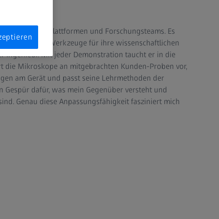
it Mikroskopie-Plattformen und Forschungsteams. Es
zeptieren
 die richtigen Werkzeuge für ihre wissenschaftlichen
er Ingenieur. Mit jeder Demonstration taucht er in die
rt die Mikroskope an mitgebrachten Kunden-Proben vor,
ungen am Gerät und passt seine Lehrmethoden der
ein Gespür dafür, was mein Gegenüber versteht und
sind. Genau diese Anpassungsfähigkeit fasziniert mich