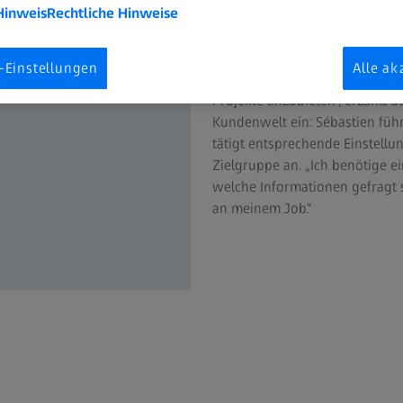
Hinweis
Rechtliche Hinweise
„Wir arbeiten hauptsächlich m
-Einstellungen
Alle ak
liegt an uns, den Anwendenden
Projekte anzubieten“, erzählt d
Kundenwelt ein: Sébastien füh
tätigt entsprechende Einstell
Zielgruppe an. „Ich benötige 
welche Informationen gefragt 
an meinem Job.“