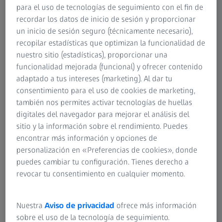
para el uso de tecnologías de seguimiento con el fin de
el botón de inicio. Una máquina fresadora de chaflán se
recordar los datos de inicio de sesión y proporcionar
aproxima a un bloque de metal brillante, cortando su
un inicio de sesión seguro (técnicamente necesario),
superficie con un movimiento casi sin esfuerzo si fuera
recopilar estadísticas que optimizan la funcionalidad de
mantequilla. Las virutas vuelan en todas direcciones. Se
nuestro sitio (estadísticas), proporcionar una
está dando vida a un componente que contará con
funcionalidad mejorada (funcional) y ofrecer contenido
numerosos biseles, perforaciones y aristas. Dos horas más
adaptado a tus intereses (marketing). Al dar tu
tarde, el trabajo de la máquina ha terminado y Melanie
consentimiento para el uso de cookies de marketing,
sigue en su elemento. Utiliza un altímetro para
también nos permites activar tecnologías de huellas
inspeccionar varios puntos del anillo y documenta sus
digitales del navegador para mejorar el análisis del
resultados en el informe de medición.
sitio y la información sobre el rendimiento. Puedes
encontrar más información y opciones de
Recoloca el anillo de tamaño considerable en el centro del
personalización en «Preferencias de cookies», donde
CNC, luego hace una corrección aquí y realiza una
puedes cambiar tu configuración. Tienes derecho a
comprobación allá. Tres repeticiones después, está
revocar tu consentimiento en cualquier momento.
contenta. Hay 34 puntos de medición dentro de las
tolerancias. Tolerancias muy estrictas. Y es que este anillo
metálico está destinado a formar parte de un producto de
Nuestra
Aviso de privacidad
ofrece más información
ZEISS altamente sofisticado y preciso: la óptica EUV de
sobre el uso de la tecnología de seguimiento.