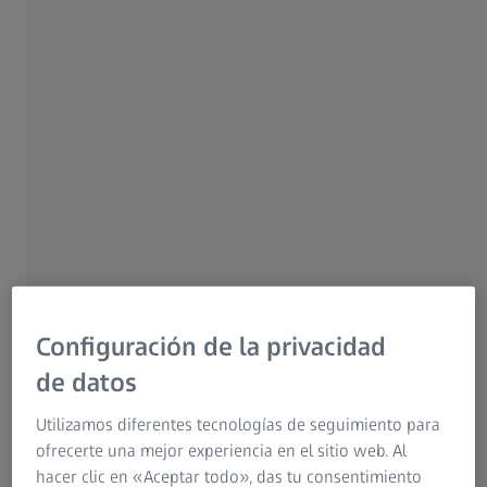
mientras las pantallas proyectan un tono azul sobre
todo. El panel de control muestra que X = 50.000, Y =
63.735 y Z = 00.
Configuración de la privacidad
de datos
Utilizamos diferentes tecnologías de seguimiento para
ofrecerte una mejor experiencia en el sitio web. Al
hacer clic en «Aceptar todo», das tu consentimiento
En otras palabras, todo está bien. Melanie asiente y pulsa