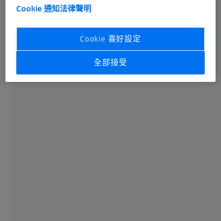
Cookie 通知
法律聲明
知識優先，拒絕妥協
Cookie 喜好設定
「我的工作是收集資料，協助開發更直觀、更友善且更具
美學價值的醫療技術產品與應用」，Liesa 如此總結她在
全部接受
蔡司醫療技術事業群擔任的使用者體驗研究主管職位。
傳統的使用者體驗設計往往未納
入真實用戶意見，最終僅成為工
程與設計之間的折衷方案。