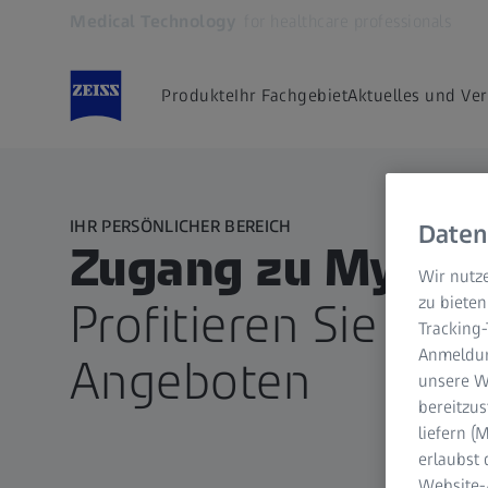
Medical Technology
for healthcare professionals
Öffnet sich in einem neuen Tab
Produkte
Ihr Fachgebiet
Aktuelles und Ve
IHR PERSÖNLICHER BEREICH
Daten
Zugang zu MyZEIS
Wir nutze
zu bieten
Profitieren Sie von
Tracking
Anmeldun
Angeboten
unsere We
bereitzus
liefern 
erlaubst 
Website-