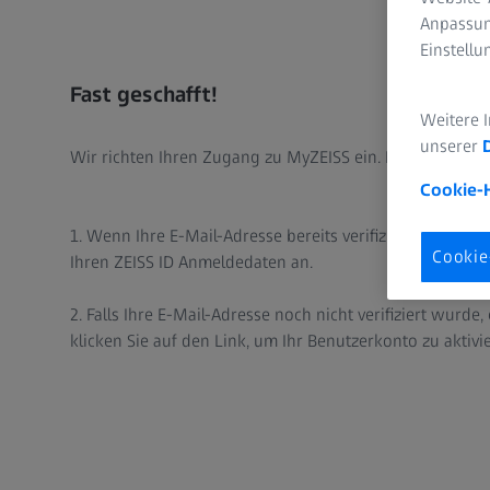
Anpassun
Einstell
Fast geschafft!
Weitere 
unserer
Wir richten Ihren Zugang zu MyZEISS ein. Dieser Vorga
Cookie-
1. Wenn Ihre E-Mail-Adresse bereits verifiziert wurde, 
Cookie
Ihren ZEISS ID Anmeldedaten an.
2. Falls Ihre E-Mail-Adresse noch nicht verifiziert wurde,
klicken Sie auf den Link, um Ihr Benutzerkonto zu aktivi