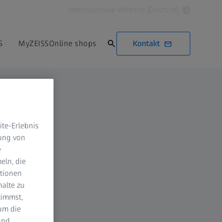
Internationale Website (Deutsch)
Kontakt
S
MyZEISS
Online shops
te-Erlebnis
dung von
e
eln, die
ktionen
halte zu
timmst,
um die
und