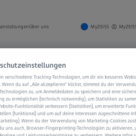
ranstaltungen
Über uns
MyZEISS
MyZEIS
schutzeinstellungen
S erhalten
n verschiedene Tracking-Technologien, um dir ein besseres Websi
. Wenn du auf „Alle akzeptieren“ klickst, stimmst du der Verwen
 exklusiven
-Technologien zu, um Anmeldedaten zu speichern und eine sicher
g zu ermöglichen (technisch notwendig), um Statistiken zu samm
bsite-Funktionalität verbessern (Statistiken), um erweiterte Fun
tellen (funktional) und um auf deine Interessen zugeschnittene In
(Marketing). Wenn du der Verwendung von Marketing-Cookies zus
du uns auch, Browser-Fingerprinting-Technologien zu aktivieren, 
Analyse und Leistungserkenntnisse zu verbessern. Weitere Infos 