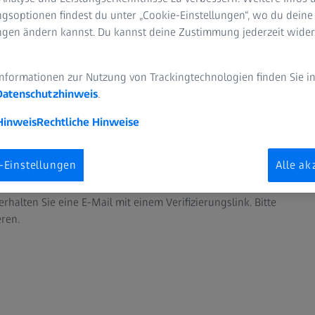
gsoptionen findest du unter „Cookie-Einstellungen“, wo du deine
ungen ändern kannst. Du kannst deine Zustimmung jederzeit wider
Informationen zur Nutzung von Trackingtechnologien finden Sie i
Datenschutzhinweis
.
ng wird einige Minuten dauern.
Hinweis
Rechtliche Hinweise
kehren Sie bitte zur Anmeldung zurück und melden Sie sich mit
-Einstellungen
Alle ak
 erhalten Sie eine E-Mail mit einem Verifizierungslink. Bitte
eren.