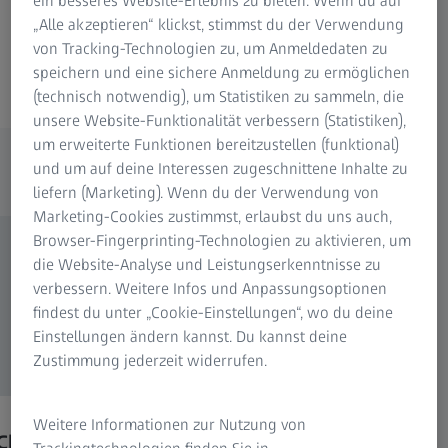
ein besseres Website-Erlebnis zu bieten. Wenn du auf
Registrieren
„Alle akzeptieren“ klickst, stimmst du der Verwendung
von Tracking-Technologien zu, um Anmeldedaten zu
oder anmelden
speichern und eine sichere Anmeldung zu ermöglichen
(technisch notwendig), um Statistiken zu sammeln, die
unsere Website-Funktionalität verbessern (Statistiken),
Nutzen Sie umfassende Patiententools für
um erweiterte Funktionen bereitzustellen (funktional)
folgende Fachgebiete:
und um auf deine Interessen zugeschnittene Inhalte zu
liefern (Marketing). Wenn du der Verwendung von
Marketing-Cookies zustimmst, erlaubst du uns auch,
Browser-Fingerprinting-Technologien zu aktivieren, um
die Website-Analyse und Leistungserkenntnisse zu
verbessern. Weitere Infos und Anpassungsoptionen
findest du unter „Cookie-Einstellungen“, wo du deine
Einstellungen ändern kannst. Du kannst deine
Zustimmung jederzeit widerrufen.
Weitere Informationen zur Nutzung von
Chirurgie
Retina und Glaukom