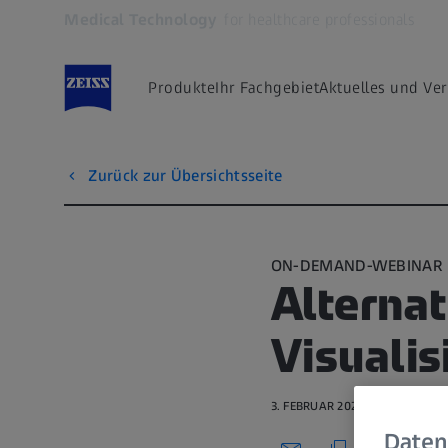
Medical Technology
for healthcare professionals
Öffnet sich in einem neuen Tab
Produkte
Ihr Fachgebiet
Aktuelles und Ve
Zurück zur Übersichtsseite
ON-DEMAND-WEBINAR
Alternat
Visualis
3. FEBRUAR 2021 · 66 MIN. VI
Daten