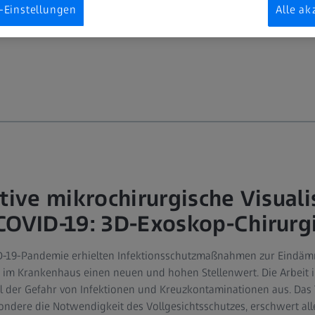
-Einstellungen
Alle ak
tive mikrochirurgische Visuali
COVID‑19: 3D‑Exoskop-Chirurg
ID-19-Pandemie erhielten Infektionsschutzmaßnahmen zur Eindäm
im Krankenhaus einen neuen und hohen Stellenwert. Die Arbeit i
l der Gefahr von Infektionen und Kreuzkontaminationen aus. Das 
ndere die Notwendigkeit des Vollgesichtsschutzes, erschwert all