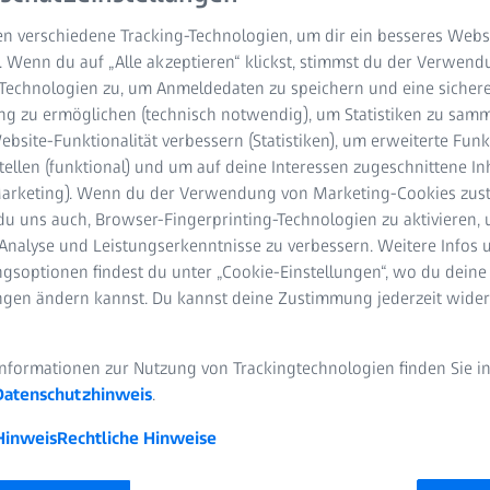
n verschiedene Tracking-Technologien, um dir ein besseres Websi
. Wenn du auf „Alle akzeptieren“ klickst, stimmst du der Verwen
-Technologien zu, um Anmeldedaten zu speichern und eine sicher
g zu ermöglichen (technisch notwendig), um Statistiken zu samm
bsite-Funktionalität verbessern (Statistiken), um erweiterte Fun
tellen (funktional) und um auf deine Interessen zugeschnittene In
(Marketing). Wenn du der Verwendung von Marketing-Cookies zus
du uns auch, Browser-Fingerprinting-Technologien zu aktivieren, 
BEGRÜSSUNGSWORT
Dr. James Soriano
Analyse und Leistungserkenntnisse zu verbessern. Weitere Infos 
Präsident der Academy of Filipino Neurosurgeons,
gsoptionen findest du unter „Cookie-Einstellungen“, wo du deine
Philippinen
ungen ändern kannst. Du kannst deine Zustimmung jederzeit wider
Informationen zur Nutzung von Trackingtechnologien finden Sie i
Datenschutzhinweis
.
Hinweis
Rechtliche Hinweise