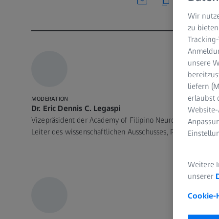
Wir nutze
zu bieten
Tracking
Anmeldun
unsere We
bereitzus
liefern 
erlaubst 
MODERATION
Dr. Eric Dennis C. Legaspi
Website-
Vizepräsident der Academy of Filipino Neurosurgeons,
Anpassun
Leiter des wissenschaftlichen Ausschusses, Philippinen
Einstell
Weitere 
unserer
Cookie-