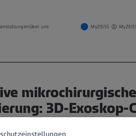
ranstaltungen
Über uns
MyZEISS
MyZEIS
ive mikrochirurgisch
ierung: 3D‑Exoskop-C
DEODAUER
schutzeinstellungen