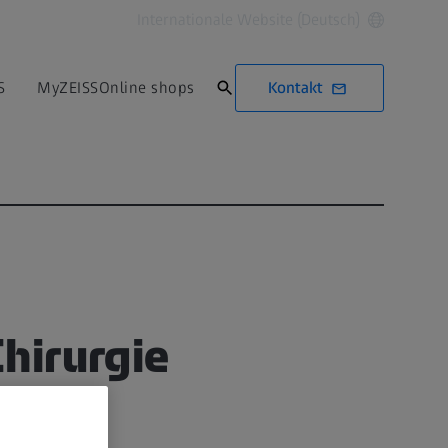
Internationale Website (Deutsch)
Kontakt
S
MyZEISS
Online shops
e
hirurgie