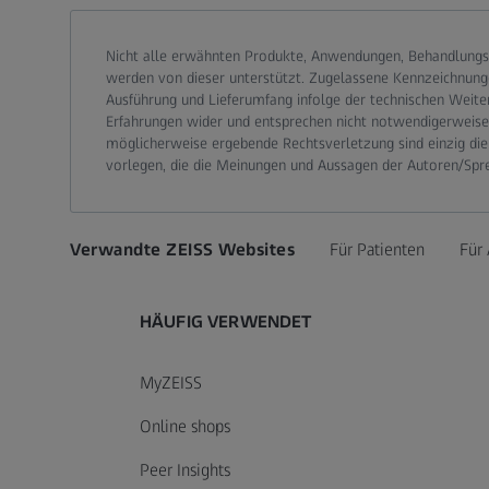
Call contact at
Call contact on mobile at
Send contact a mail to
Nicht alle erwähnten Produkte, Anwendungen, Behandlungs
werden von dieser unterstützt. Zugelassene Kennzeichnung
Ausführung und Lieferumfang infolge der technischen Weite
Erfahrungen wider und entsprechen nicht notwendigerweise d
möglicherweise ergebende Rechtsverletzung sind einzig die
vorlegen, die die Meinungen und Aussagen der Autoren/Spr
Verwandte ZEISS Websites
Für Patienten
Für 
HÄUFIG VERWENDET
MyZEISS
Online shops
Peer Insights