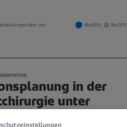
ranstaltungen
Über uns
MyZEISS
MyZEIS
RÄSENTATION
onsplanung in der
chirurgie unter
ichtigung der binoku
schutzeinstellungen