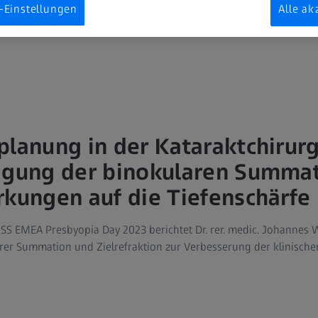
-Einstellungen
Alle ak
planung in der Kataraktchirurg
tigung der binokularen Summa
rkungen auf die Tiefenschärfe
ISS EMEA Presbyopia Day 2023 berichtet Dr. rer. medic. Johannes
rer Summation und Zielrefraktion zur Verbesserung der klinische