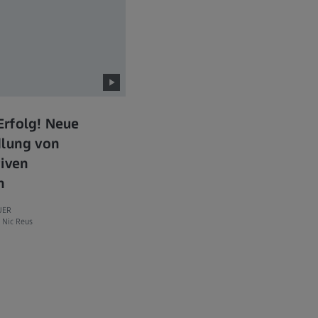
Erfolg! Neue
dlung von
tiven
n
UER
, Nic Reus