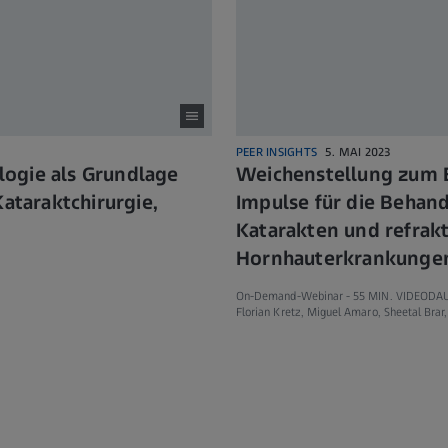
PEER INSIGHTS
5. MAI 2023
ogie als Grundlage
Weichenstellung zum 
Kataraktchirurgie,
Impulse für die Behan
Katarakten und refrak
Hornhauterkrankunge
On-Demand-Webinar -
55 MIN. VIDEODA
Florian Kretz, Miguel Amaro, Sheetal Brar