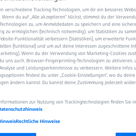
on und ihrer Auswir
n verschiedene Tracking-Technologien, um dir ein besseres Websi
Tiefenschärfe
. Wenn du auf „Alle akzeptieren“ klickst, stimmst du der Verwen
-Technologien zu, um Anmeldedaten zu speichern und eine sicher
g zu ermöglichen (technisch notwendig), um Statistiken zu samm
UER
bsite-Funktionalität verbessern (Statistiken), um erweiterte Fun
tellen (funktional) und um auf deine Interessen zugeschnittene In
(Marketing). Wenn du der Verwendung von Marketing-Cookies zus
du uns auch, Browser-Fingerprinting-Technologien zu aktivieren, 
Analyse und Leistungserkenntnisse zu verbessern. Weitere Infos 
gsoptionen findest du unter „Cookie-Einstellungen“, wo du deine
ungen ändern kannst. Du kannst deine Zustimmung jederzeit wider
s Weisensee
Informationen zur Nutzung von Trackingtechnologien finden Sie i
eisensee ist freiberuflicher Berater für private Augenkliniken und d
Datenschutzhinweis
.
ahre Erfahrung in der refraktiven Chirurgie, Kataraktchirurgie, Biome
ufen.
Hinweis
Rechtliche Hinweise