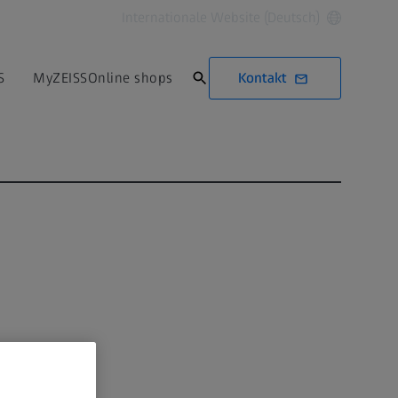
Internationale Website (Deutsch)
Kontakt
S
MyZEISS
Online shops
laren