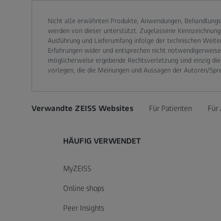
Call contact at
Call contact on mobile at
Send contact a mail to
Nicht alle erwähnten Produkte, Anwendungen, Behandlungs
werden von dieser unterstützt. Zugelassene Kennzeichnung
Ausführung und Lieferumfang infolge der technischen Weite
Erfahrungen wider und entsprechen nicht notwendigerweise d
möglicherweise ergebende Rechtsverletzung sind einzig die
vorlegen, die die Meinungen und Aussagen der Autoren/Spr
Verwandte ZEISS Websites
Für Patienten
Für 
HÄUFIG VERWENDET
MyZEISS
Online shops
Peer Insights