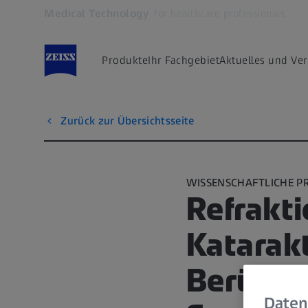
Medical Technology
for healthcare professionals
Öffnet sich in einem neuen Tab
Produkte
Ihr Fachgebiet
Aktuelles und Ve
Zurück zur Übersichtsseite
WISSENSCHAFTLICHE P
Refrakti
Katarakt
Berücks
Daten