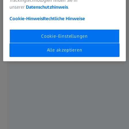
Trackingtechnologien finden Sie in
unserer
Datenschutzhinweis
.
Cookie-Hinweis
Rechtliche Hinweise
Cookie-Einstellungen
Alle akzeptieren
Der Arzt bzw. die Ärztin in diesem Webinar steht in einem vertraglichen oder
anderweitigen finanziellen Verhältnis mit der Carl Zeiss Meditec AG und ihren
Tochtergesellschaften und hat eine finanzielle Vergütung erhalten.
Diesen Artikel teilen