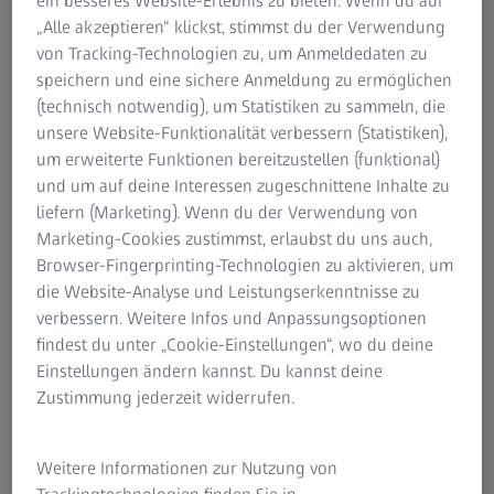
ein besseres Website-Erlebnis zu bieten. Wenn du auf
„Alle akzeptieren“ klickst, stimmst du der Verwendung
von Tracking-Technologien zu, um Anmeldedaten zu
ZUSAMMENFASSUNG
speichern und eine sichere Anmeldung zu ermöglichen
Die wesentliche Bedeutung der
(technisch notwendig), um Statistiken zu sammeln, die
Vergrößerung in der restaurativen
unsere Website-Funktionalität verbessern (Statistiken),
Zahnmedizin aus fachkollegialer Sicht
um erweiterte Funktionen bereitzustellen (funktional)
und um auf deine Interessen zugeschnittene Inhalte zu
Dr. Alan Atlas stellt die Ergebnisse der jüngsten
liefern (Marketing). Wenn du der Verwendung von
wissenschaftlichen Studien vor und spricht über die
Marketing-Cookies zustimmst, erlaubst du uns auch,
Schulungsprogramme der University of Pennsylvania
Browser-Fingerprinting-Technologien zu aktivieren, um
School of Dental Medicine, in denen die Studierenden
die Website-Analyse und Leistungserkenntnisse zu
Einblicke in die Anwendung des Dentalmikroskops als
verbessern. Weitere Infos und Anpassungsoptionen
präziseres Werkzeug für die restaurative Versorgung
findest du unter „Cookie-Einstellungen“, wo du deine
neben digitalen Technologien erhalten.
Einstellungen ändern kannst. Du kannst deine
Zustimmung jederzeit widerrufen.
Originalsprache: EN | Untertitel: Keine
Weitere Informationen zur Nutzung von