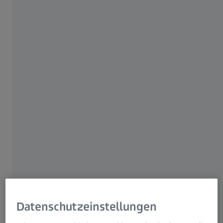
Für Patienten
Für Augenspezialisten
Für Investoren
ZEISS Gruppe
AUTOR
Prof. Marko Jakovac DMD, MSc, PhD
Details anzeigen
Datenschutzeinstellungen