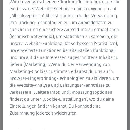
Wir nutzen verschiedene Tracking-Technologien, um dir
ein besseres Website-Erlebnis zu bieten. Wenn du auf
ZUSAMMENFASSUNG
„Alle akzeptieren“ klickst, stimmst du der Verwendung
Protokoll: Standardisierung in der fest
von Tracking-Technologien zu, um Anmeldedaten zu
sitzenden Prothetik; Kapitel „Optische
speichern und eine sichere Anmeldung zu ermöglichen
Geräte“
(technisch notwendig), um Statistiken zu sammeln, die
unsere Website-Funktionalität verbessern (Statistiken),
Vergrößerung spielt in der Zahnheilkunde heute eine
um erweiterte Funktionen bereitzustellen (funktional)
zentrale Rolle und verbessert Präzision, Ergonomie und
und um auf deine Interessen zugeschnittene Inhalte zu
klinische Ergebnisse.
liefern (Marketing). Wenn du der Verwendung von
Marketing-Cookies zustimmst, erlaubst du uns auch,
In seinem Buch beschreibt Dr. Marko Jakovac, wie
Browser-Fingerprinting-Technologien zu aktivieren, um
medizinische Kopflupen und Dentalmikroskope die
die Website-Analyse und Leistungserkenntnisse zu
klinische Praxis von Grund auf verändern, da die
verbessern. Weitere Infos und Anpassungsoptionen
Erkennung kleinster Details mehr Präzision ermöglicht
findest du unter „Cookie-Einstellungen“, wo du deine
und minimalinvasive Workflows unterstützt. Im Text
Einstellungen ändern kannst. Du kannst deine
werden verschiedene Vergrößerungssysteme wie die
Zustimmung jederzeit widerrufen.
medizinischen Kopflupen von Galileo und Kepler sowie
Dentalmikroskope unter Berücksichtigung von