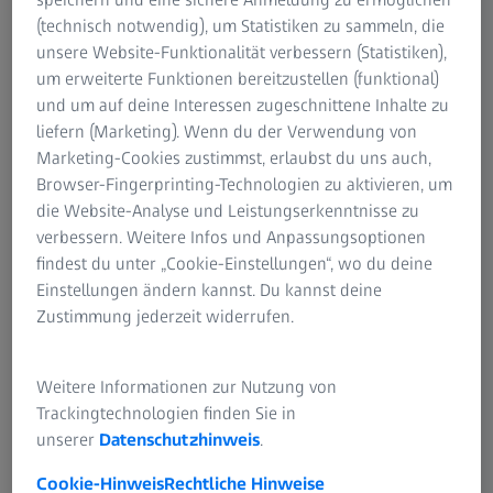
Entscheidungen treffen.
(technisch notwendig), um Statistiken zu sammeln, die
unsere Website-Funktionalität verbessern (Statistiken),
Mehr zum Produkt
um erweiterte Funktionen bereitzustellen (funktional)
und um auf deine Interessen zugeschnittene Inhalte zu
liefern (Marketing). Wenn du der Verwendung von
Marketing-Cookies zustimmst, erlaubst du uns auch,
ZUSAMMENFASSUNG
Browser-Fingerprinting-Technologien zu aktivieren, um
In 30 Sekunden: Das Document Display in
die Website-Analyse und Leistungserkenntnisse zu
ZEISS FORUM
verbessern. Weitere Infos und Anpassungsoptionen
findest du unter „Cookie-Einstellungen“, wo du deine
In diesem Video sehen Sie, wie Sie das Document Display
Einstellungen ändern kannst. Du kannst deine
von ZEISS FORUM verwenden.
Zustimmung jederzeit widerrufen.
Weitere Informationen zur Nutzung von
Video
Trackingtechnologien finden Sie in
unserer
Datenschutzhinweis
.
Originalsprache: EN | Untertitel: Keine
Cookie-Hinweis
Rechtliche Hinweise