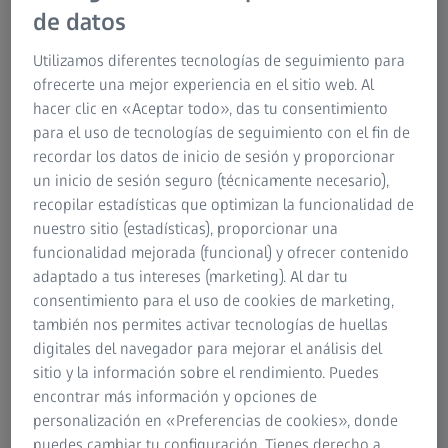
Ecosystem.
de datos
Descubrir el producto
Utilizamos diferentes tecnologías de seguimiento para
ofrecerte una mejor experiencia en el sitio web. Al
hacer clic en «Aceptar todo», das tu consentimiento
para el uso de tecnologías de seguimiento con el fin de
RESUMEN
recordar los datos de inicio de sesión y proporcionar
Cómo utilizar la función Smart Depth of
un inicio de sesión seguro (técnicamente necesario),
Field en el ZEISS ARTEVO 850 con ZEISS
recopilar estadísticas que optimizan la funcionalidad de
CALLISTO 5.0
nuestro sitio (estadísticas), proporcionar una
funcionalidad mejorada (funcional) y ofrecer contenido
La función Smart Depth of Field de ZEISS ARTEVO 850
adaptado a tus intereses (marketing). Al dar tu
mejora la precisión quirúrgica al permitir a los usuarios
consentimiento para el uso de cookies de marketing,
ajustar cuántas capas de profundidad del ojo se visualizan
también nos permites activar tecnologías de huellas
con nitidez por encima y por debajo de la posición de
digitales del navegador para mejorar el análisis del
enfoque del microscopio. Este vídeo explica la función
sitio y la información sobre el rendimiento. Puedes
Smart Depth of Field y cómo cada configuración (Low,
encontrar más información y opciones de
Medium, High y Max) se adapta a las diferentes
personalización en «Preferencias de cookies», donde
necesidades específicas de visualización.
puedes cambiar tu configuración. Tienes derecho a