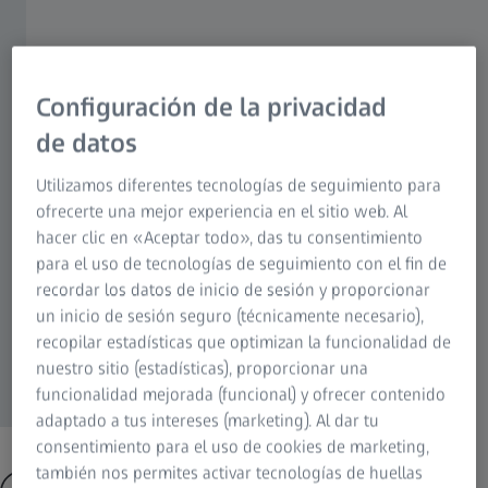
Configuración de la privacidad
de datos
Utilizamos diferentes tecnologías de seguimiento para
ofrecerte una mejor experiencia en el sitio web. Al
hacer clic en «Aceptar todo», das tu consentimiento
para el uso de tecnologías de seguimiento con el fin de
recordar los datos de inicio de sesión y proporcionar
un inicio de sesión seguro (técnicamente necesario),
recopilar estadísticas que optimizan la funcionalidad de
nuestro sitio (estadísticas), proporcionar una
funcionalidad mejorada (funcional) y ofrecer contenido
adaptado a tus intereses (marketing). Al dar tu
consentimiento para el uso de cookies de marketing,
también nos permites activar tecnologías de huellas