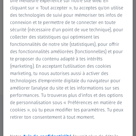
une meilleure expérience sur notre site web. En
collaborons chaque jour avec des cliniciens
cliquant sur « Tout accepter », tu acceptes qu'on utilise
des technologies de suivi pour mémoriser tes infos de
comme vous pour faire progresser la
connexion et te permettre de te connecter en toute
technologie OCT et fournir des solutions
sécurité (nécessaire d'un point de vue technique), pour
conçues pour s'adapter à votre façon de
collecter des statistiques qui optimisent les
travailler et à tous les types de cabinets.
fonctionnalités de notre site (statistiques), pour offrir
des fonctionnalités améliorées (fonctionnelles) et pour
Contactez-nous
te proposer du contenu adapté à tes intérêts
(marketing). En acceptant l'utilisation des cookies
marketing, tu nous autorises aussi à activer des
Systèmes OCT ZEISS
technologies d'empreinte digitale du navigateur pour
améliorer l'analyse du site et les informations sur ses
performances. Tu trouveras plus d'infos et des options
de personnalisation sous « Préférences en matière de
cookies », où tu peux modifier tes paramètres. Tu peux
Systèmes OCT ZEISS
retirer ton consentement à tout moment.
Trouvez l'OCT qui vous correspond...