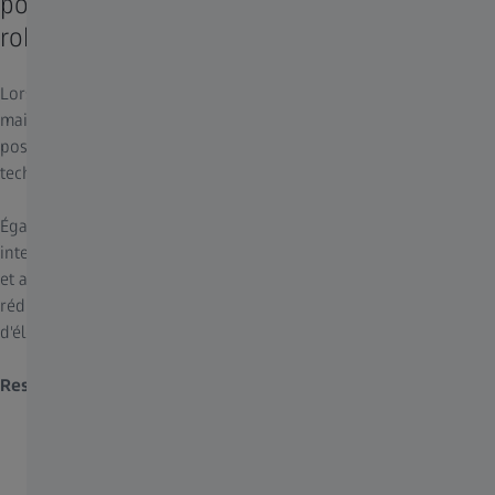
pour une performance améliorée par la
robotique
Lors d'interventions de reconstruction complexes, vous devez
maintenir votre concentration et subir le moins d'interruptions
possible. Une collaboration sans faille entre les chirurgiens et les
technologies avancées est donc essentielle.
Également appelé cobot, le robot collaboratif favorise un travail
interactif entre vous et ZEISS KINEVO 900 S. Grâce à la robotique
et aux fonctions d'intelligence artificielle, l'assistance cobotique
réduit le besoin pour les réajustements manuels et vous évite
d'éloigner vos mains du champ opératoire.
Restez concentré – ZEISS KINEVO 900 S