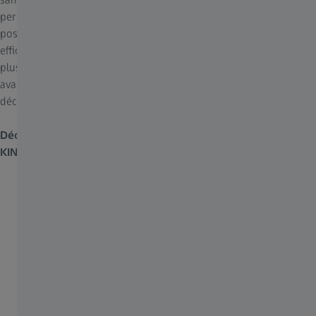
permet de réaliser des procédures exoscopiques et d'avoir une
posture plus ergonomique, d'obtenir une participation plus
efficace de l'équipe et de proposer des possibilités de formation
plus étendues. En modes numérique et optique, les fonctions
avancées ZEISS INFRARED 800 et DepthPro facilitent la prise de
décision peropératoire.
Découvrez la précision sous une nouvelle dimension
–
ZEISS
KINEVO 900 S