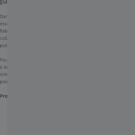
pairs et la maintenance proactive
Dans des environnements d'enseignement dynamiques, il est
essentiel de pouvoir compter sur un processus à la fois fluide et
fiable pour transférer et utiliser immédiatement les données
collectées sur les différents systèmes et de les partager avec un
public plus large.
Pour répondre à ce besoin, ZEISS KINEVO 900 S vous donne accès
à des solutions numériques de pointe proposées par ZEISS qui
simplifient la gestion des données, favorisent l'échange entre
pairs et assurent la disponibilité de votre système.
Profitez de sa connectivité – ZEISS KINEVO 900 S