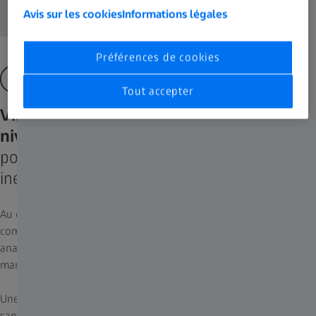
Avis sur les cookies
Informations légales
Préférences de cookies
Tout accepter
Visualisation numérique au meilleur
niveau
pour une clarté d'image exoscopique
inégalée
Au cours d'une intervention de chirurgie reconstructrice
complexe, les tissus fonctionnels fragiles et les infimes structures
anatomiques exigent une extrême précision lors de
manipulations dans ces régions.
Une
visualisation numérique au meilleur niveau
offre une vue
sans égale en qualité d'image numérique 3D 4K native. Elle