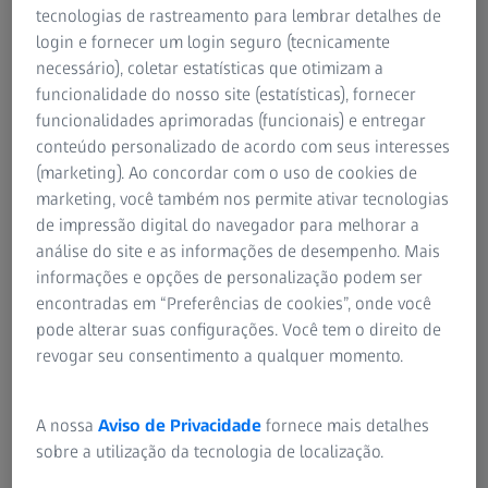
tecnologias de rastreamento para lembrar detalhes de
login e fornecer um login seguro (tecnicamente
necessário), coletar estatísticas que otimizam a
funcionalidade do nosso site (estatísticas), fornecer
RESUMO
funcionalidades aprimoradas (funcionais) e entregar
Benefícios do ZEISS KINEVO 900 em
conteúdo personalizado de acordo com seus interesses
cirurgias complexas da coluna cervical e
(marketing). Ao concordar com o uso de cookies de
lombar
marketing, você também nos permite ativar tecnologias
de impressão digital do navegador para melhorar a
Hoje em dia, usar um microscópio é absolutamente
análise do site e as informações de desempenho. Mais
obrigatório na cirurgia da coluna vertebral. No entanto, é
informações e opções de personalização podem ser
surpreendente que, mesmo nos EUA, essa tarefa não
encontradas em “Preferências de cookies”, onde você
esteja totalmente implementada na rotina diária.
pode alterar suas configurações. Você tem o direito de
revogar seu consentimento a qualquer momento.
As vantagens de usar um microscópio em cirurgias
complexas e padrão da coluna vertebral são evidentes. Em
primeiro lugar, a ampliação variável e a iluminação ideal
A nossa
Aviso de Privacidade
fornece mais detalhes
do campo cirúrgico ajudam a reduzir as complicações
sobre a utilização da tecnologia de localização.
intraoperatórias. Além disso, esse equipamento apoia a