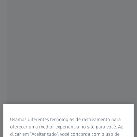
11 JANEIRO 2022 · 29 MIN. PARA ASSISTIR
Para pacientes
Para profissionais de visão
Para investidores
ZEISS Group
AUTOR
Oliver N. Hausmann, MD
Professor de Neurocirurgia, presidente do Neuro and Spine
Usamos diferentes tecnologias de rastreamento para
Center, Neuro and Spine Center Hirslanden Klinik St. Anna,
oferecer uma melhor experiência no site para você. Ao
Lucerna, Suíça
clicar em “Aceitar tudo”, você concorda com o uso de